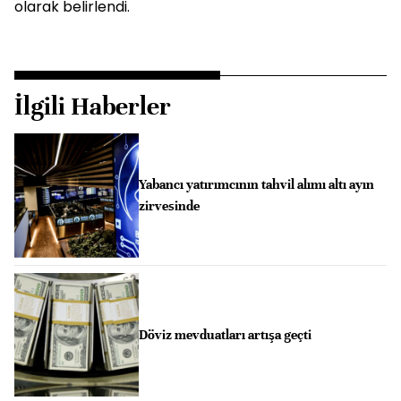
olarak belirlendi.
İlgili Haberler
Yabancı yatırımcının tahvil alımı altı ayın
zirvesinde
Döviz mevduatları artışa geçti