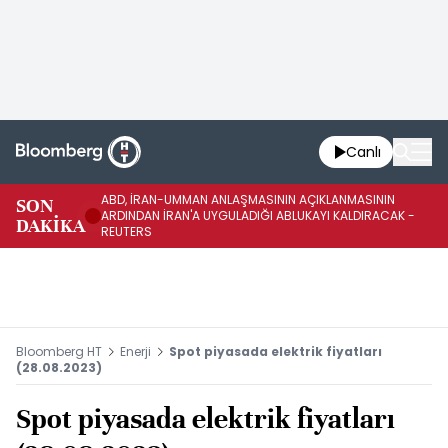
Canlı
ABD, İRAN-UMMAN ANLAŞMASININ AÇIKLANMASININ
AB
SON
ARDINDAN İRAN'A UYGULADIĞI ABLUKAYI KALDIRACAK -
GE
DAKİKA
REUTERS
UY
Bloomberg HT
Enerji
Spot piyasada elektrik fiyatları
(28.08.2023)
Spot piyasada elektrik fiyatları