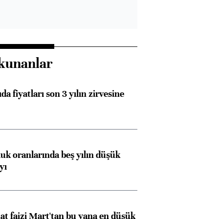
kunanlar
da fiyatları son 3 yılın zirvesine
luk oranlarında beş yılın düşük
yı
t faizi Mart'tan bu yana en düşük