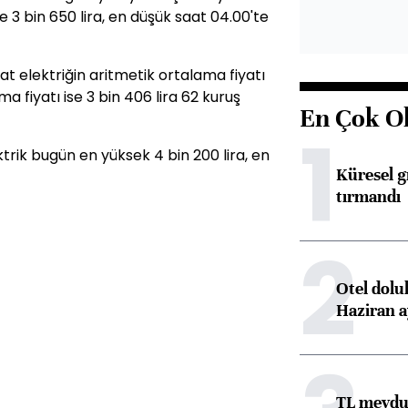
e 3 bin 650 lira, en düşük saat 04.00'te
 elektriğin aritmetik ortalama fiyatı
ama fiyatı ise 3 bin 406 lira 62 kuruş
En Çok O
1
rik bugün en yüksek 4 bin 200 lira, en
Küresel gı
tırmandı
2
Otel dolu
Haziran a
TL mevdua