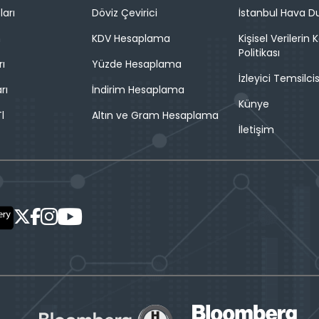
ları
Döviz Çevirici
İstanbul Hava 
n
KDV Hesaplama
Kişisel Verilerin
Politikası
rı
Yüzde Hesaplama
İzleyici Temsilcis
rı
İndirim Hesaplama
Künye
l
Altın ve Gram Hesaplama
İletişim