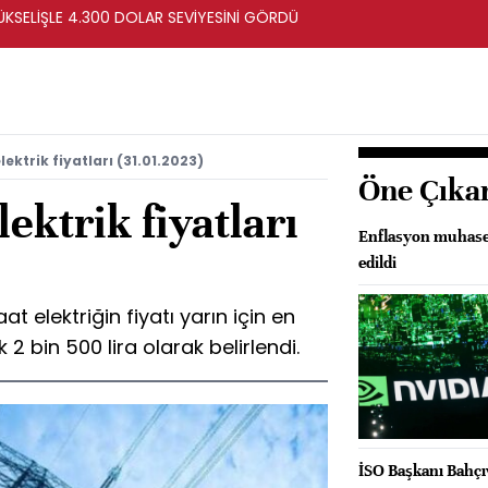
ÜKSELİŞLE 4.300 DOLAR SEVİYESİNİ GÖRDÜ
ektrik fiyatları (31.01.2023)
Öne Çıka
ektrik fiyatları
Enflasyon muhase
edildi
 elektriğin fiyatı yarın için en
 2 bin 500 lira olarak belirlendi.
İSO Başkanı Bahçı