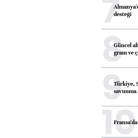
7
Almanya'd
desteği
8
Güncel al
gram ve ç
9
Türkiye, 
savunma 
10
Fransa'da 