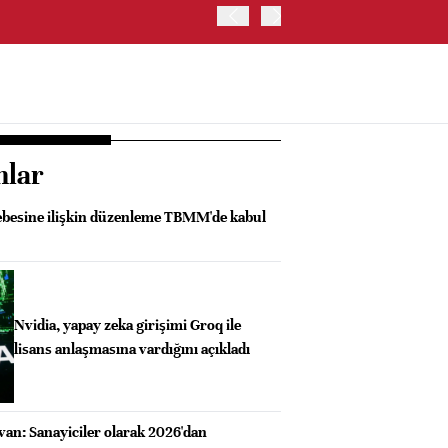
SK HYNIX, GÜNEY KORE'D
YATIRIM YAPACAK- BN
nlar
besine ilişkin düzenleme TBMM'de kabul
Nvidia, yapay zeka girişimi Groq ile
lisans anlaşmasına vardığını açıkladı
van: Sanayiciler olarak 2026'dan