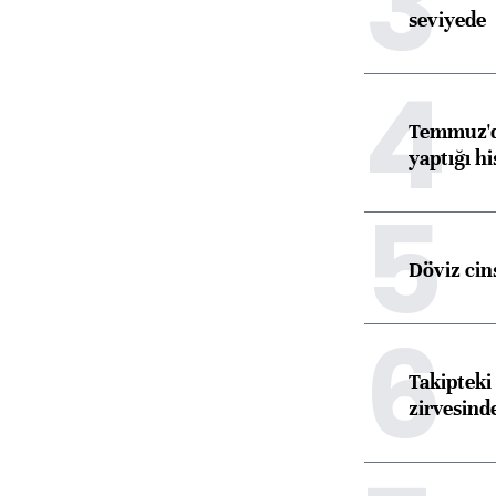
3
seviyede
4
Temmuz'da
yaptığı hi
5
Döviz cins
6
Takipteki 
zirvesind