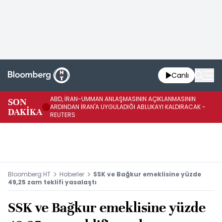
Canlı
ABD, İRAN-UMMAN ANLAŞMASININ AÇIKLANMASININ
AB
SON
ARDINDAN İRAN'A UYGULADIĞI ABLUKAYI KALDIRACAK -
GE
DAKİKA
REUTERS
UY
Bloomberg HT
Haberler
SSK ve Bağkur emeklisine yüzde
49,25 zam teklifi yasalaştı
SSK ve Bağkur emeklisine yüzde