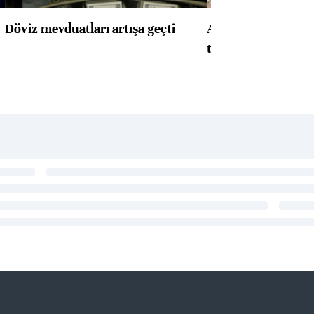
Döviz mevduatları artışa geçti
ABD'de konut başla
toparlandı