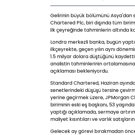
Gelirinin büyük bölümünü Asya'dan s
Chartered Plc, biri dışında tüm birimle
ilk çeyreğinde tahminlerin altında ka
Londra merkezli banka, bugün yaptığ
ilkçeyrekte, geçen yılın aynı dönemi
1.5 milyar dolara düştüğünü kaydetti
analistin tahminlerinin ortalamasına
açıklaması bekleniyordu.
Standard Chartered, Haziran ayında, i
senetlerindeki düşüşü tersine çevi
yerine geçirmek üzere, JPMorgan Ch
biriminin eski eş başkanı, 53 yaşındak
yaptığı açıklamada, sermaye artırı
maliyet kısıntıları ve varlık satışla
Gelecek ay görevi bırakmadan önce