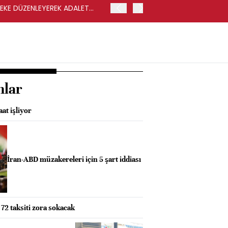
LEKE DÜZENLEYEREK ADALET
YENİ PARTİ GENEL BAŞKA
nlar
at işliyor
İran-ABD müzakereleri için 5 şart iddiası
a 72 taksiti zora sokacak