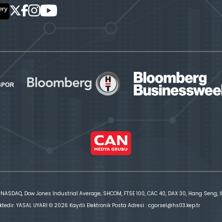
 NASDAQ, Dow Jones Industrial Average, SHCOM, FTSE 100, CAC 40, DAX 30, Hang Seng, IBE
ktedir. YASAL UYARI © 2026 Kayıtlı Elektronik Posta Adresi : cgorsel@hs03.kep.tr