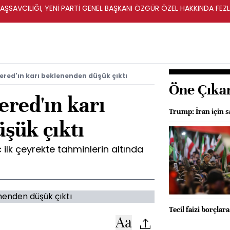
ŞSAVCILIĞI, YENİ PARTİ GENEL BAŞKANI ÖZGÜR ÖZEL HAKKINDA FEZ
İ
red'ın karı beklenenden düşük çıktı
Öne Çıka
red'ın karı
Trump: İran için sa
şük çıktı
 ilk çeyrekte tahminlerin altında
Tecil faizi borçlar