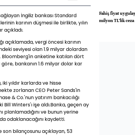
Fahiş fiyat uygula
ağlayan İngiliz bankası Standard
milyon TL’lik ceza
rinin karının düşmesi ile birlikte, yılın
r açıkladı.
ı açıklamada, vergi öncesi karının
ndeki seviyesi olan 1.9 milyar dolardan
. Bloomberg'in anketine katılan dört
 göre, bankanın 1.6 milyar dolar kar
ki yıldır karlarda ve hisse
rmekte zorlanan CEO Peter Sands'in
ase & Co.'nun yatırım bankacılığı
i Bill Winters'ı işe aldı.Banka, geçen ay
mı planlamadığını ve bunun yerine
rında odaklanacağını kaydetti.
 son bilançosunu açıklayan, 53