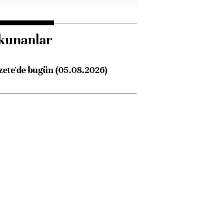
kunanlar
zete'de bugün (05.08.2026)
Almanya, Commerzbank
Ba
konusunda Unicredit ile
me
görüşmelere hazırlanıyor