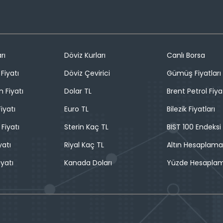
rı
Döviz Kurları
Canlı Borsa
Fiyatı
Döviz Çevirici
Gümüş Fiyatları
n Fiyatı
Dolar TL
Brent Petrol Fiya
iyatı
Euro TL
Bilezik Fiyatları
 Fiyatı
Sterin Kaç TL
BIST 100 Endeksi
yatı
Riyal Kaç TL
Altın Hesaplama
iyatı
Kanada Doları
Yüzde Hesapla