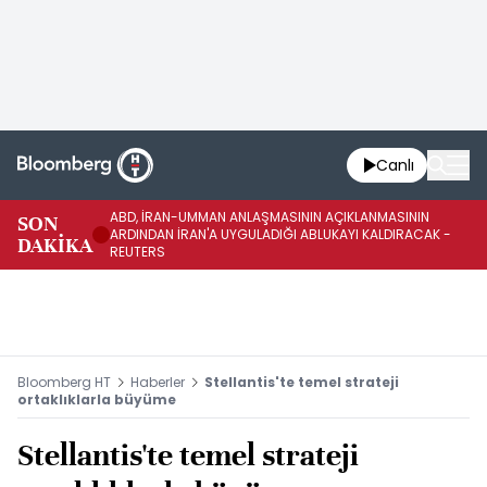
Canlı
ABD, İRAN-UMMAN ANLAŞMASININ AÇIKLANMASININ
AB
SON
ARDINDAN İRAN'A UYGULADIĞI ABLUKAYI KALDIRACAK -
GE
DAKİKA
REUTERS
UY
Bloomberg HT
Haberler
Stellantis'te temel strateji
ortaklıklarla büyüme
Stellantis'te temel strateji