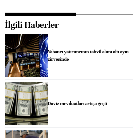
İlgili Haberler
Yabancı yatırımcının tahvil alımı altı ayın
zirvesinde
Döviz mevduatları artışa geçti