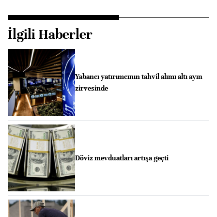
İlgili Haberler
Yabancı yatırımcının tahvil alımı altı ayın
zirvesinde
Döviz mevduatları artışa geçti