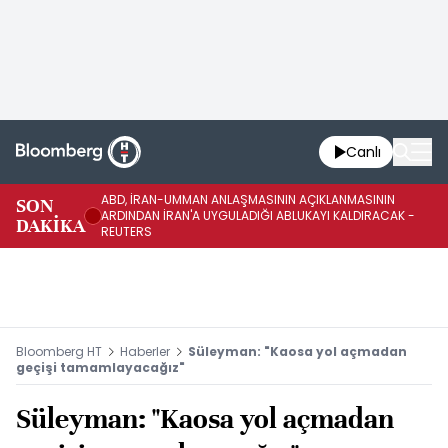
Canlı
ABD, İRAN-UMMAN ANLAŞMASININ AÇIKLANMASININ
AB
SON
ARDINDAN İRAN'A UYGULADIĞI ABLUKAYI KALDIRACAK -
GE
DAKİKA
REUTERS
UY
Bloomberg HT
Haberler
Süleyman: "Kaosa yol açmadan
geçişi tamamlayacağız"
Süleyman: "Kaosa yol açmadan