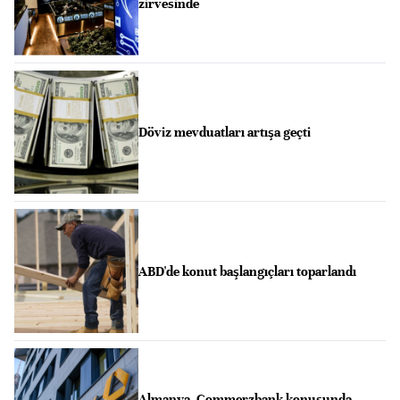
zirvesinde
Döviz mevduatları artışa geçti
ABD'de konut başlangıçları toparlandı
Almanya, Commerzbank konusunda