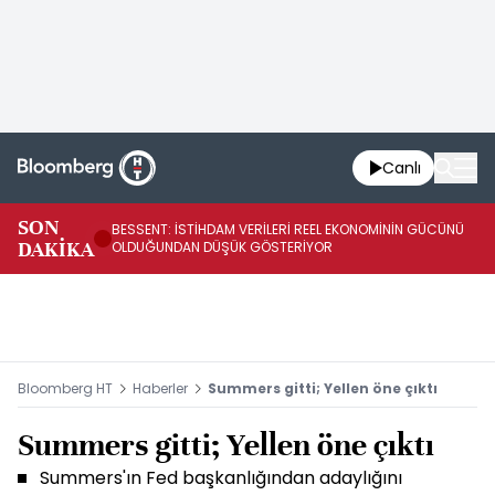
Canlı
AB
SON
BESSENT: İSTİHDAM VERİLERİ REEL EKONOMİNİN GÜCÜNÜ
Fİ
DAKİKA
OLDUĞUNDAN DÜŞÜK GÖSTERİYOR
UY
Bloomberg HT
Haberler
Summers gitti; Yellen öne çıktı
Summers gitti; Yellen öne çıktı
Summers'ın Fed başkanlığından adaylığını