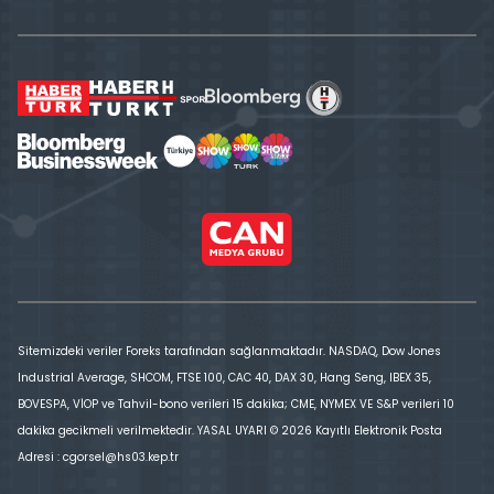
Sitemizdeki veriler Foreks tarafından sağlanmaktadır. NASDAQ, Dow Jones
Industrial Average, SHCOM, FTSE 100, CAC 40, DAX 30, Hang Seng, IBEX 35,
BOVESPA, VİOP ve Tahvil-bono verileri 15 dakika; CME, NYMEX VE S&P verileri 10
dakika gecikmeli verilmektedir. YASAL UYARI © 2026 Kayıtlı Elektronik Posta
Adresi : cgorsel@hs03.kep.tr