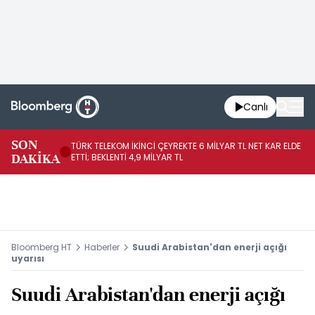
Canlı
SON
TÜRK TELEKOM İKİNCİ ÇEYREKTE 6 MİLYAR TL NET KAR ELDE
AB
DAKİKA
ETTİ; BEKLENTİ 4,9 MİLYAR TL
İR
Bloomberg HT
Haberler
Suudi Arabistan'dan enerji açığı
uyarısı
Suudi Arabistan'dan enerji açığı