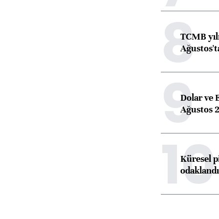
8
TCMB yılı
Ağustos't
9
Dolar ve 
Ağustos 2
10
Küresel p
odaklandı