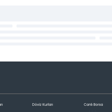
rı
Döviz Kurları
Canlı Borsa