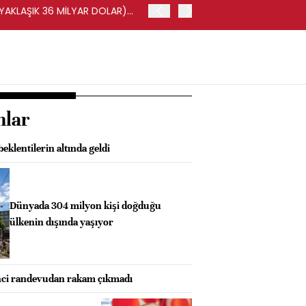
(YAKLAŞIK 36 MİLYAR DOLAR)
BORSA İSTANBUL'DA BIST 
nlar
eklentilerin altında geldi
Dünyada 304 milyon kişi doğduğu
ülkenin dışında yaşıyor
inci randevudan rakam çıkmadı