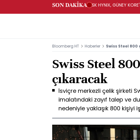
SON DAKİKA
SK HYNIX, GÜNEY KORE'
YATIRIM YAPACAK- BN
Bloomberg HT
Haberler
Swiss Steel 800 
Swiss Steel 800
çıkaracak
İsviçre merkezli çelik şirketi
imalatındaki zayıf talep ve
nedeniyle yaklaşık 800 kişiyi 