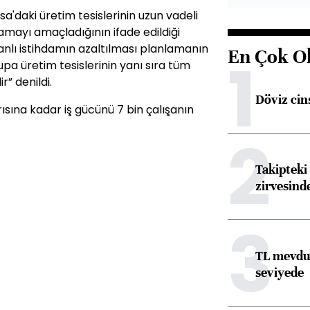
a'daki üretim tesislerinin uzun vadeli
amayı amaçladığının ifade edildiği
nlı istihdamın azaltılması planlamanın
En Çok O
1
pa üretim tesislerinin yanı sıra tüm
” denildi.
Döviz cins
rısına kadar iş gücünü 7 bin çalışanın
2
Takipteki 
zirvesind
3
TL mevdua
seviyede