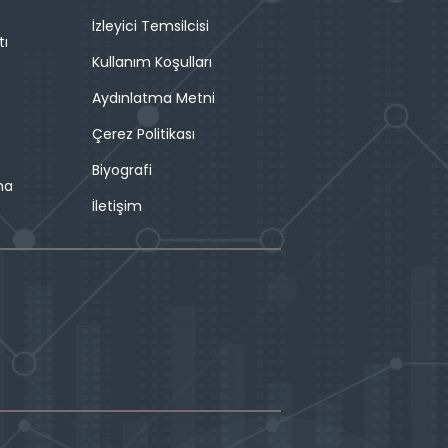
İzleyici Temsilcisi
tı
Kullanım Koşulları
Aydınlatma Metni
Çerez Politikası
Biyografi
ma
İletişim