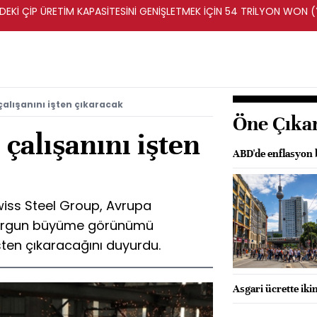
DEKİ ÇİP ÜRETİM KAPASİTESİNİ GENİŞLETMEK İÇİN 54 TRİLYON WON 
çalışanını işten çıkaracak
Öne Çıka
 çalışanını işten
ABD'de enflasyon b
 Swiss Steel Group, Avrupa
 durgun büyüme görünümü
işten çıkaracağını duyurdu.
Asgari ücrette ik