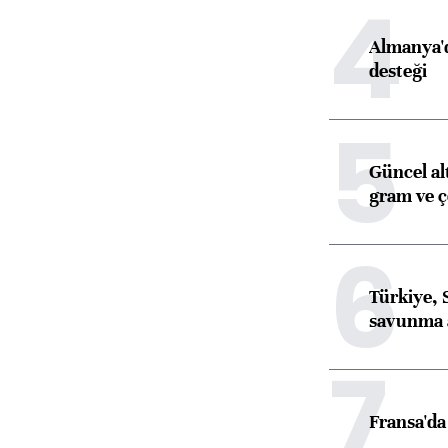
4
Almanya'd
desteği
5
Güncel al
gram ve ç
6
Türkiye, 
savunma 
7
Fransa'da 