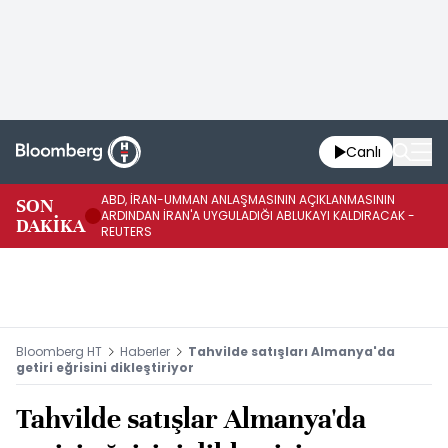
Canlı
ABD, İRAN-UMMAN ANLAŞMASININ AÇIKLANMASININ
AB
SON
ARDINDAN İRAN'A UYGULADIĞI ABLUKAYI KALDIRACAK -
GE
DAKİKA
REUTERS
UY
Bloomberg HT
Haberler
Tahvilde satışları Almanya'da
getiri eğrisini dikleştiriyor
Tahvilde satışlar Almanya'da