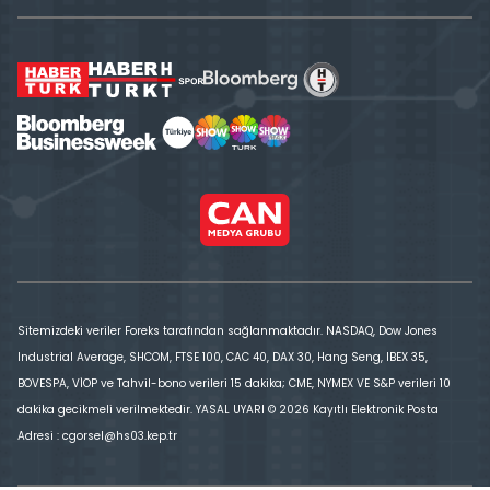
Sitemizdeki veriler Foreks tarafından sağlanmaktadır. NASDAQ, Dow Jones
Industrial Average, SHCOM, FTSE 100, CAC 40, DAX 30, Hang Seng, IBEX 35,
BOVESPA, VİOP ve Tahvil-bono verileri 15 dakika; CME, NYMEX VE S&P verileri 10
dakika gecikmeli verilmektedir. YASAL UYARI © 2026 Kayıtlı Elektronik Posta
Adresi : cgorsel@hs03.kep.tr