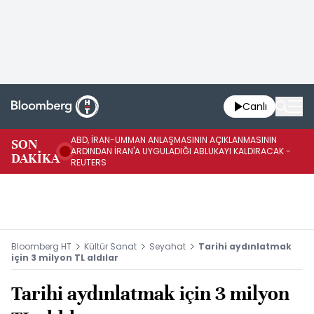
Canlı
ABD, İRAN-UMMAN ANLAŞMASININ AÇIKLANMASININ
AB
SON
ARDINDAN İRAN'A UYGULADIĞI ABLUKAYI KALDIRACAK -
GE
DAKİKA
REUTERS
UY
Bloomberg HT
Kültür Sanat
Seyahat
Tarihi aydınlatmak
için 3 milyon TL aldılar
Tarihi aydınlatmak için 3 milyon