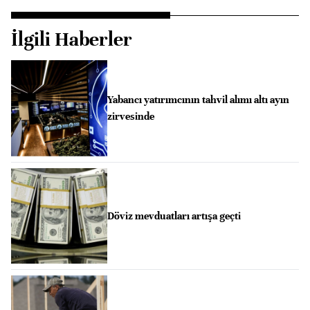
İlgili Haberler
Yabancı yatırımcının tahvil alımı altı ayın
zirvesinde
Döviz mevduatları artışa geçti