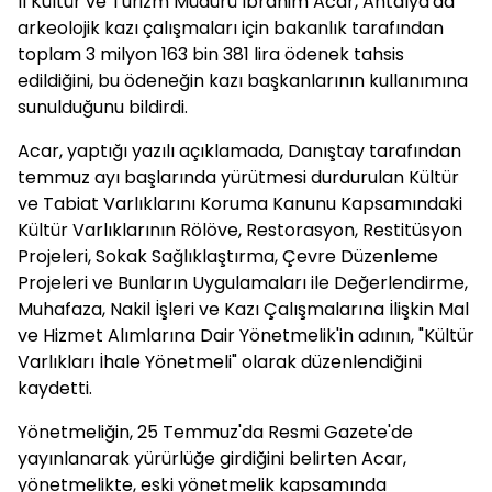
İl Kültür ve Turizm Müdürü İbrahim Acar, Antalya'da
arkeolojik kazı çalışmaları için bakanlık tarafından
toplam 3 milyon 163 bin 381 lira ödenek tahsis
edildiğini, bu ödeneğin kazı başkanlarının kullanımına
sunulduğunu bildirdi.
Acar, yaptığı yazılı açıklamada, Danıştay tarafından
temmuz ayı başlarında yürütmesi durdurulan Kültür
ve Tabiat Varlıklarını Koruma Kanunu Kapsamındaki
Kültür Varlıklarının Rölöve, Restorasyon, Restitüsyon
Projeleri, Sokak Sağlıklaştırma, Çevre Düzenleme
Projeleri ve Bunların Uygulamaları ile Değerlendirme,
Muhafaza, Nakil İşleri ve Kazı Çalışmalarına İlişkin Mal
ve Hizmet Alımlarına Dair Yönetmelik'in adının, "Kültür
Varlıkları İhale Yönetmeli" olarak düzenlendiğini
kaydetti.
Yönetmeliğin, 25 Temmuz'da Resmi Gazete'de
yayınlanarak yürürlüğe girdiğini belirten Acar,
yönetmelikte, eski yönetmelik kapsamında