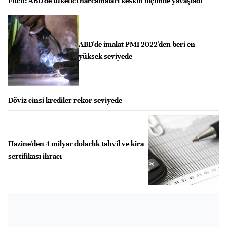
Fitch: ABD'de tüketici harcamaları keskin biçimde yavaşladı
ABD'de imalat PMI 2022'den beri en
yüksek seviyede
Döviz cinsi krediler rekor seviyede
Hazine'den 4 milyar dolarlık tahvil ve kira
sertifikası ihracı