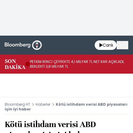
Canlı
SON
PETKİM İKİNCİ ÇEYREKTE 4,1 MİLYAR TL NET KAR AÇIKLADI,
İR
DAKİKA
BEKLENTİ 3,8 MİLYAR TL
UY
Bloomberg HT
Haberler
Kötü istihdam verisi ABD piyasaları
için iyi haber
Kötü istihdam verisi ABD