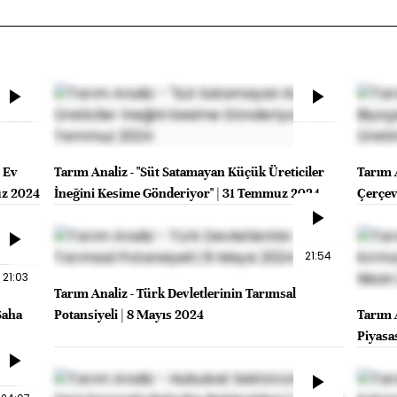
n Ev
Tarım Analiz - "Süt Satamayan Küçük Üreticiler
Tarım A
uz 2024
İneğini Kesime Gönderiyor" | 31 Temmuz 2024
Çerçev
2024
21:54
21:03
Tarım Analiz - Türk Devletlerinin Tarımsal
Saha
Potansiyeli | 8 Mayıs 2024
Tarım 
Piyasa