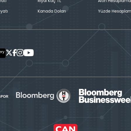
yatı
Riyal Kaç TL
Altın Hesaplama
iyatı
Kanada Doları
Yüzde Hesapla