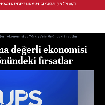
KACILIK ENDEKSİNİN GÜN İÇİ YÜKSELİŞİ %2'Yİ AŞTI
rli ekonomisi ve Türkiye'nin önündeki fırsatlar
a değerli ekonomisi
önündeki fırsatlar