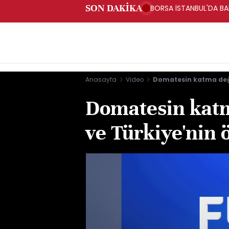
SON DAKİKA
BORSA İSTANBUL'DA BAN
Anasayfa
Video
Domatesin katma değe
Domatesin katm
ve Türkiye'nin 