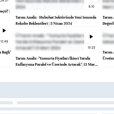
24:07
8:10
eçti? |
Tarım Analiz - Hububat Sektöründe Yeni Sezonda
Tarım 
Rekolte Beklentileri | 3 Nisan 2024
Değerl
12:49
10:23
 Bağlı"
Tarım 
Tarım Analiz -"Yumurta Fiyatları İkinci Yarıda
Üretimi
Enflasyona Paralel ve Üzerinde Artacak"| 13 Mart
2024