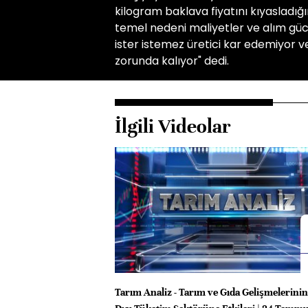
kilogram baklava fiyatını kıyasladığ
temel nedeni maliyetler ve alım gücüy
ister istemez üretici kar edemiyor 
zorunda kalıyor" dedi.
İlgili Videolar
Tarım Analiz - Tarım ve Gıda Gelişmelerini