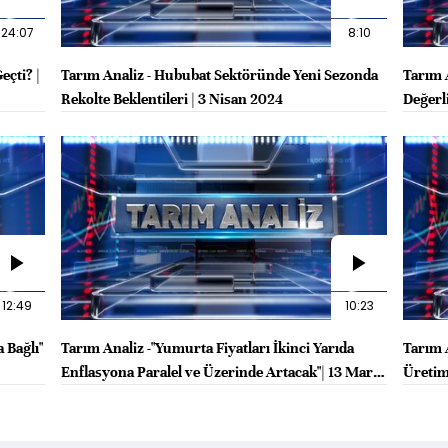
24:07
8:10
eçti? |
Tarım Analiz - Hububat Sektöründe Yeni Sezonda
Tarım 
Rekolte Beklentileri | 3 Nisan 2024
Değerl
12:49
10:23
 Bağlı"
Tarım Analiz -"Yumurta Fiyatları İkinci Yarıda
Tarım 
Enflasyona Paralel ve Üzerinde Artacak"| 13 Mart
Üretimi
2024