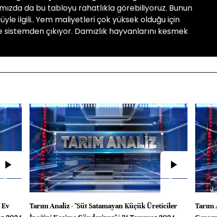
ımızda da bu tabloyu rahatlıkla görebiliyoruz. Bunun
le ilgili.. Yem maliyetleri çok yüksek olduğu için
ve sistemden çıkıyor. Damızlık hayvanlarını kesmek
n Ev
Tarım Analiz - "Süt Satamayan Küçük Üreticiler
Tarım A