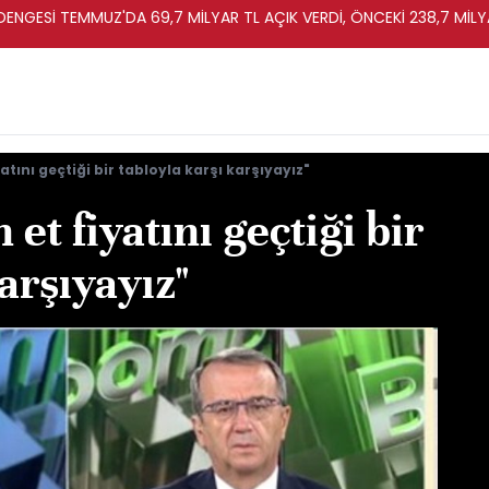
T DENGESİ TEMMUZ'DA 69,7 MİLYAR TL AÇIK VERDİ, ÖNCEKİ 238,7 MİLY
yatını geçtiği bir tabloyla karşı karşıyayız"
 et fiyatını geçtiği bir
arşıyayız"