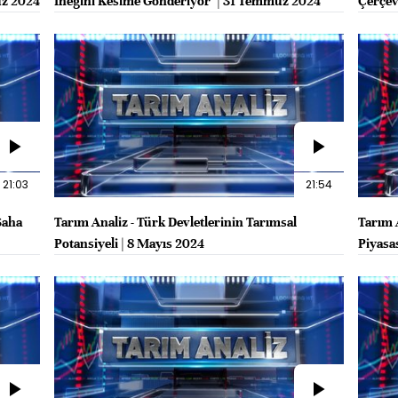
uz 2024
İneğini Kesime Gönderiyor" | 31 Temmuz 2024
Çerçev
2024
21:03
21:54
Saha
Tarım Analiz - Türk Devletlerinin Tarımsal
Tarım 
Potansiyeli | 8 Mayıs 2024
Piyasa