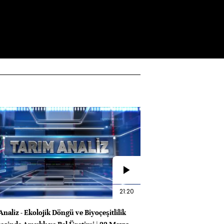
21:20
naliz - Ekolojik Döngü ve Biyoçeşitlilik