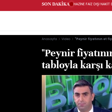
SON DAKİKA
HAZİNE FAİZ DIŞI NAKİ
Anasayfa
Video
"Peynir fiyatının et fi
"Peynir fiyatının
tabloyla karşı k