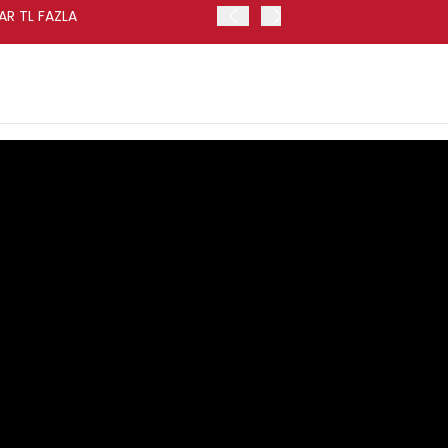
AR TL FAZLA
HAZİNE NAKİT DENGESİ TE