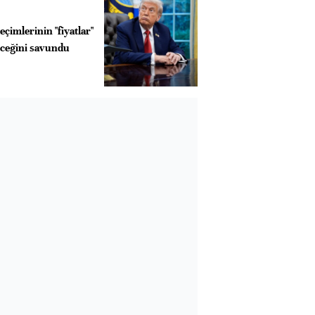
çimlerinin "fiyatlar"
eceğini savundu