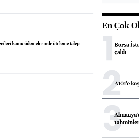
En Çok O
1
ecileri kamu ödemelerinde öteleme talep
Borsa İst
çaldı
2
A101'e ko
3
Almanya'd
tahminler