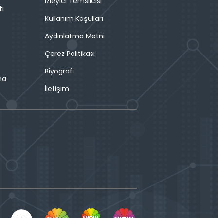
İzleyici Temsilcisi
tı
Kullanım Koşulları
Aydınlatma Metni
Çerez Politikası
Biyografi
ma
İletişim