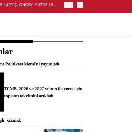
 1 ARTIŞ, ÖNCEKİ YÜZDE 1,9
EURO BÖLGESİ'NDE PERAKE
0,4 ARTIŞ
nlar
a Politikası Metni'ni yayımladı
TCMB, 2026 ve 2027 yılının ilk yarısı için
toplantı takvimini açıkladı
jlı” çıkmak