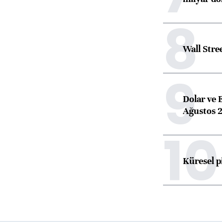
8
Wall Stre
9
Dolar ve 
Ağustos 2
10
Küresel p