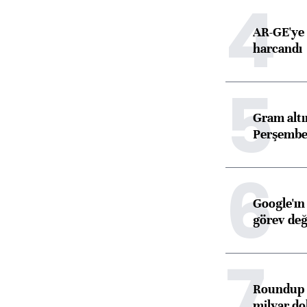
4
AR-GE'ye 
harcandı
5
Gram alt
Perşembe 
6
Google'ın
görev değ
7
Roundup d
milyar dol