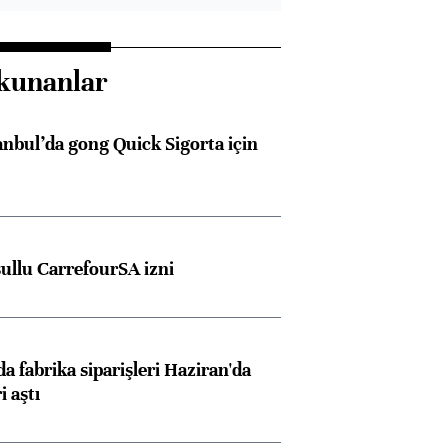
kunanlar
anbul’da gong Quick Sigorta için
şullu CarrefourSA izni
a fabrika siparişleri Haziran'da
i aştı