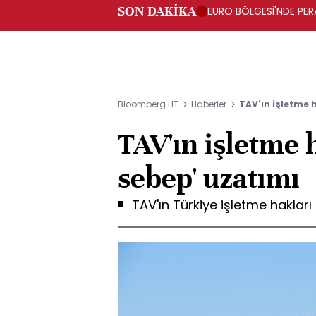
SON DAKİKA
EURO BÖLGESİ'NDE PERA
ARTIŞ
Bloomberg HT
Haberler
TAV'ın işletme 
TAV'ın işletme 
sebep' uzatımı
TAV'ın Türkiye işletme hakları '