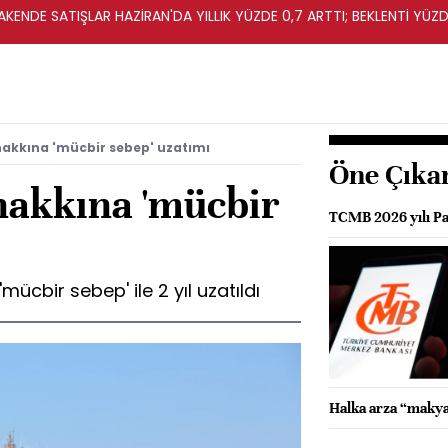
KENDE SATIŞLAR HAZİRAN'DA YILLIK YÜZDE 0,7 ARTTI; BEKLENTİ YÜZDE
hakkına 'mücbir sebep' uzatımı
Öne Çıka
hakkına 'mücbir
TCMB 2026 yılı Par
mücbir sebep' ile 2 yıl uzatıldı
Halka arza “makya