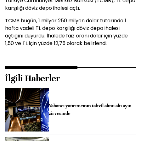
Türkiye Cumhuriyet Merkez Bankası (TCMB), TL depo
karşılığı döviz depo ihalesi açtı.
TCMB bugün, 1 milyar 250 milyon dolar tutarında 1
hafta vadeli TL depo karşılığı döviz depo ihalesi
açtığını duyurdu. İhalede faiz oranı dolar için yüzde
1,50 ve TL için yüzde 12,75 olarak belirlendi.
İlgili Haberler
Yabancı yatırımcının tahvil alımı altı ayın
zirvesinde