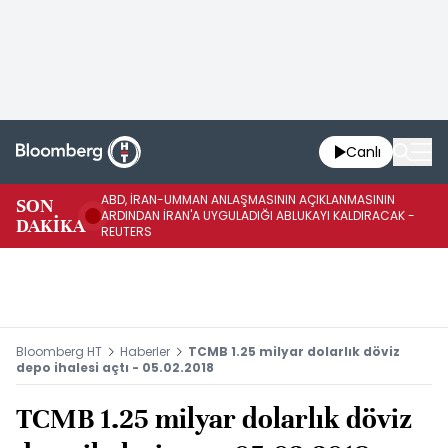
Canlı
ABD, İRAN-UMMAN ANLAŞMASININ AÇIKLANMASININ
AB
SON
ARDINDAN İRAN'A UYGULADIĞI ABLUKAYI KALDIRACAK -
GE
DAKİKA
REUTERS
UY
Bloomberg HT
Haberler
TCMB 1.25 milyar dolarlık döviz
depo ihalesi açtı - 05.02.2018
TCMB 1.25 milyar dolarlık döviz