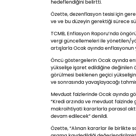
hedeflendiğini belirtti.
Özette, dezenflasyon tesisi için gerek
ve ve bu düzeyin gerektiği sürece sür
TCMB, Enflasyon Raporu’nda öngörül
vergi güncellemeleri ile yönetilen/y
artışlarla Ocak ayında enflasyonun 
Öncü göstergelerin Ocak ayında enf
yükselişe işaret edildiğine değinilen
görülmesi beklenen geçici yükselişin 
ve sonrasında yavaşlayacağı tahmin e
Mevduat faizlerinde Ocak ayında gö
“Kredi arzında ve mevduat faizinde 
makroihtiyati kararlarla parasal 
devam edilecek” denildi.
Özette, “Alınan kararlar ile birlikte
aşama kaydedildiği değerlendirilmiştir