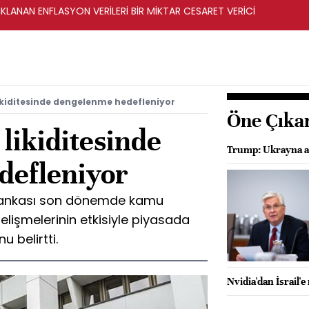
KLANAN ENFLASYON VERİLERİ BİR MİKTAR CESARET VERİCİ
likiditesinde dengelenme hedefleniyor
Öne Çıka
likiditesinde
Trump: Ukrayna an
defleniyor
Bankası son dönemde kamu
elişmelerinin etkisiyle piyasada
u belirtti.
Nvidia'dan İsrail'e