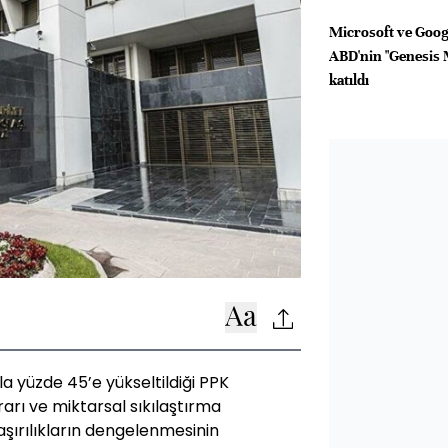
Microsoft ve Googl
ABD'nin "Genesis 
katıldı
la yüzde 45’e yükseltildiği PPK
rarı ve miktarsal sıkılaştırma
i aşırılıkların dengelenmesinin