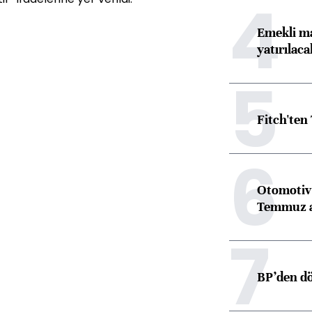
4
Emekli ma
yatırılaca
5
Fitch'ten
6
Otomotiv 
Temmuz 
7
BP’den dö