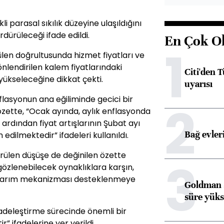
li parasal sıkılık düzeyine ulaşıldığını
dürüleceği ifade edildi.
En Çok O
1
en doğrultusunda hizmet fiyatları ve
önlendirilen kalem fiyatlarındaki
Citi'den 
yükseleceğine dikkat çekti.
uyarısı
lasyonun ana eğiliminde gecici bir
2
 özette, “Ocak ayında, aylık enflasyonda
ardından fiyat artışlarının Şubat ayı
Bağ evleri
dilmektedir” ifadeleri kullanıldı.
rülen düşüşe de değinilen özette
3
gözlenebilecek oynaklıklara karşın,
aktarım mekanizması desteklenmeye
Goldman S
süre yüks
 sadeleştirme sürecinde önemli bir
” ifadelerine yer verildi.