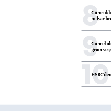
8
Gümrükler
milyar lir
9
Güncel alt
gram ve ç
10
HSBC'den 