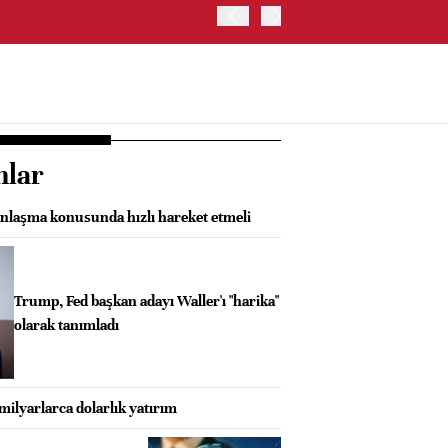
FED/PAULSON: ENFLASYON
nlar
laşma konusunda hızlı hareket etmeli
Trump, Fed başkan adayı Waller'ı "harika"
olarak tanımladı
 milyarlarca dolarlık yatırım