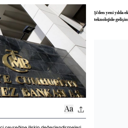
Şi'den yeni yılda
teknolojide gelişi
ci çeyreğine ilişkin değerlendirmeleri