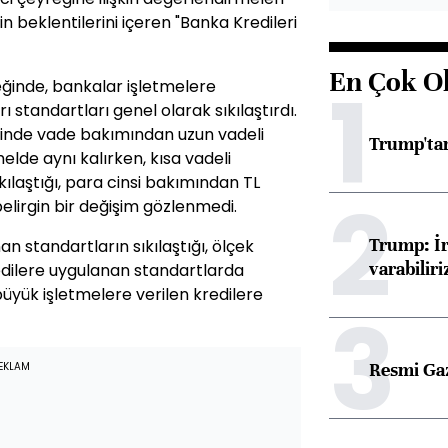
kin beklentilerini içeren "Banka Kredileri
En Çok O
1
reğinde, bankalar işletmelere
rı standartları genel olarak sıkılaştırdı.
ğinde vade bakımından uzun vadeli
Trump'tan
lde aynı kalırken, kısa vadeli
kılaştığı, para cinsi bakımından TL
2
elirgin bir değişim gözlenmedi.
Trump: İr
n standartların sıkılaştığı, ölçek
varabiliri
edilere uygulanan standartlarda
üyük işletmelere verilen kredilere
3
Resmi Ga
EKLAM