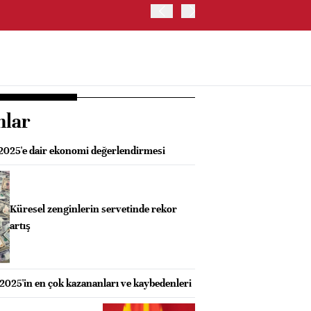
OYAK ÇİMENTO İKİNCİ ÇEY
nlar
2025'e dair ekonomi değerlendirmesi
Küresel zenginlerin servetinde rekor
artış
2025'in en çok kazananları ve kaybedenleri