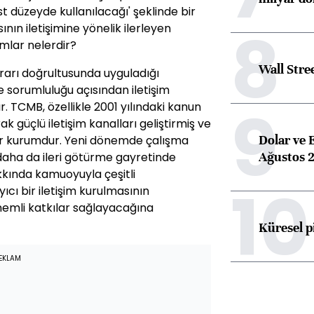
üst düzeyde kullanılacağı' şeklinde bir
8
nın iletişimine yönelik ilerleyen
lar nelerdir?
Wall Stre
krarı doğrultusunda uyguladığı
e sorumluluğu açısından iletişim
9
. TCMB, özellikle 2001 yılındaki kanun
k güçlü iletişim kanalları geliştirmiş ve
Dolar ve 
ir kurumdur. Yeni dönemde çalışma
Ağustos 2
 daha da ileri götürme gayretinde
kkında kamuoyuyla çeşitli
10
ıcı bir iletişim kurulmasının
emli katkılar sağlayacağına
Küresel p
EKLAM