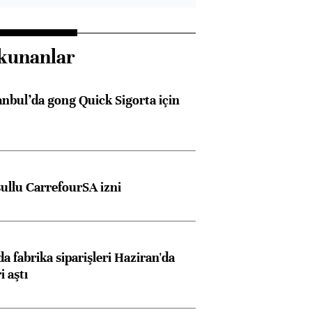
kunanlar
anbul’da gong Quick Sigorta için
şullu CarrefourSA izni
a fabrika siparişleri Haziran'da
i aştı