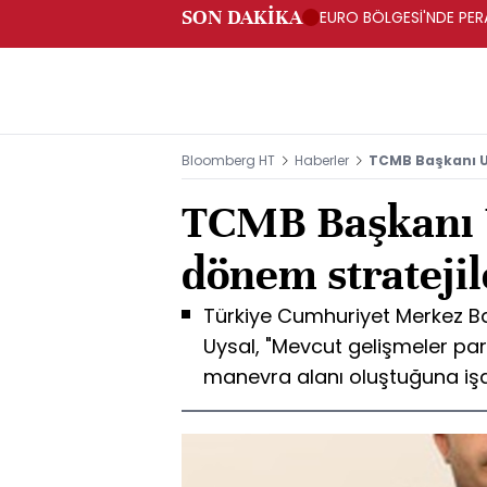
SON DAKİKA
EURO BÖLGESİ'NDE PERA
ARTIŞ
Bloomberg HT
Haberler
TCMB Başkanı Uy
TCMB Başkanı 
dönem stratejile
Türkiye Cumhuriyet Merkez B
Uysal, "Mevcut gelişmeler para
manevra alanı oluştuğuna işa