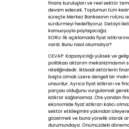
finans kuruluşları ve reel sektör te
devam edecek. Toplumun tüm kesimle
süreçte Merkez Bankasının rolünü an
sürdürmeyi hedefliyoruz. Detaylı ile
kamuoyuyla paylaşacağız.
SORU: İlk açıklamada fiyat istikrarını
vardı. Bunu nasıl okumalıyız?
CEVAP: Kapsayıcılığı yüksek ve gelişm
politikası aktarım mekanizmasının sağ
niteliğindedir. İktisadi aktörlerin fi
başta olmak üzere dengeli bir mak
unsurdur. Ayrıca fiyat istikrarı ve fi
parçası olduğunu vurgulamak gerekir.
istikrar sağlanamaz. Öte yandan fina
ekonomide fiyat istikrarı kalıcı olmaz
sektör etkileşimini yakından izleyere
gözetmek ve buna yönelik olarak araç
durumundayız. Önümüzdeki dönemde,