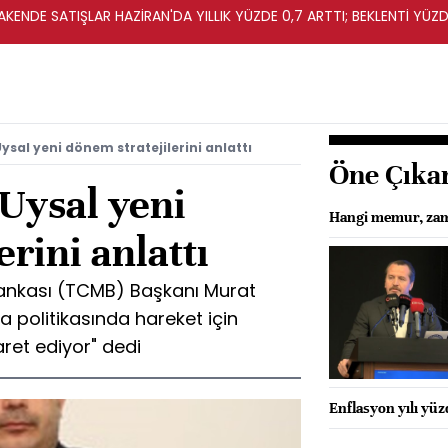
KENDE SATIŞLAR HAZİRAN'DA YILLIK YÜZDE 0,7 ARTTI; BEKLENTİ YÜZDE
sal yeni dönem stratejilerini anlattı
Öne Çıka
Uysal yeni
Hangi memur, zam
rini anlattı
ankası (TCMB) Başkanı Murat
 politikasında hareket için
ret ediyor" dedi
Enflasyon yılı yü