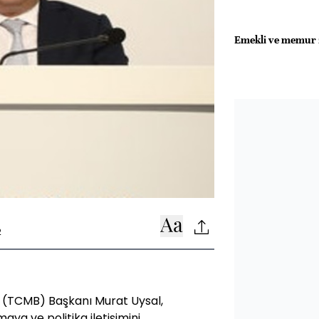
Emekli ve memur z
2
 (TCMB) Başkanı Murat Uysal,
aya ve politika iletişimini