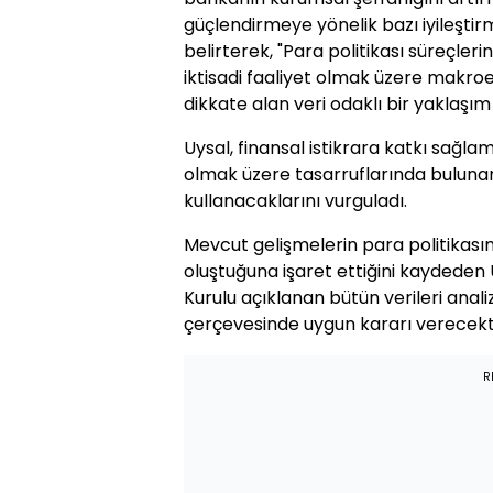
güçlendirmeye yönelik bazı iyileştirm
belirterek, "Para politikası süreçler
iktisadi faaliyet olmak üzere makr
dikkate alan veri odaklı bir yaklaşım
Uysal, finansal istikrara katkı sağl
olmak üzere tasarruflarında bulunan 
kullanacaklarını vurguladı.
Mevcut gelişmelerin para politikasın
oluştuğuna işaret ettiğini kaydeden U
Kurulu açıklanan bütün verileri anali
çerçevesinde uygun kararı verecektir
R