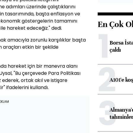
e adımları üzerinde çalıştıklarını
inin tasarımında, başta enflasyon ve
oekonomik göstergelerin tamamını
En Çok O
1
 ile hareket edeceğiz." dedi.
amak amacıyla zorunlu karşılıklar başta
Borsa İst
araçları etkin bir şekilde
çaldı
2
da hareket için bir manevra alanı
ysal, "Bu çerçevede Para Politikası
A101'e ko
z ederek, ortak akıl ve istişare
" ifadelerini kullandı.
3
EKLAM
Almanya'd
tahminler