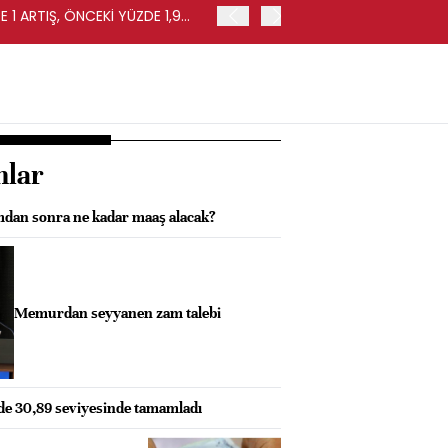
 1 ARTIŞ, ÖNCEKİ YÜZDE 1,9
EURO BÖLGESİ'NDE PERAKE
0,4 ARTIŞ
nlar
dan sonra ne kadar maaş alacak?
Memurdan seyyanen zam talebi
zde 30,89 seviyesinde tamamladı