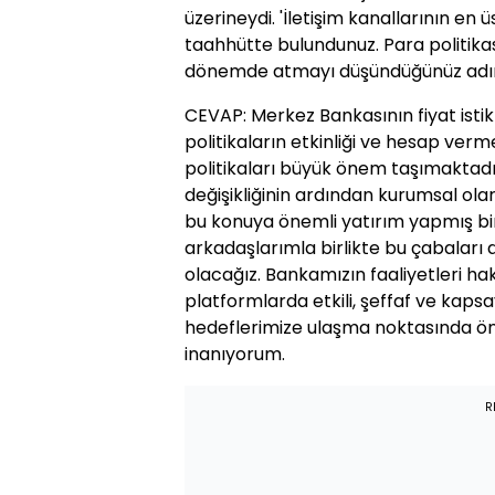
üzerineydi. 'İletişim kanallarının en 
taahhütte bulundunuz. Para politikası
dönemde atmayı düşündüğünüz adım
CEVAP: Merkez Bankasının fiyat isti
politikaların etkinliği ve hesap verm
politikaları büyük önem taşımaktadır
değişikliğinin ardından kurumsal olara
bu konuya önemli yatırım yapmış b
arkadaşlarımla birlikte bu çabaları
olacağız. Bankamızın faaliyetleri ha
platformlarda etkili, şeffaf ve kapsay
hedeflerimize ulaşma noktasında ön
inanıyorum.
R