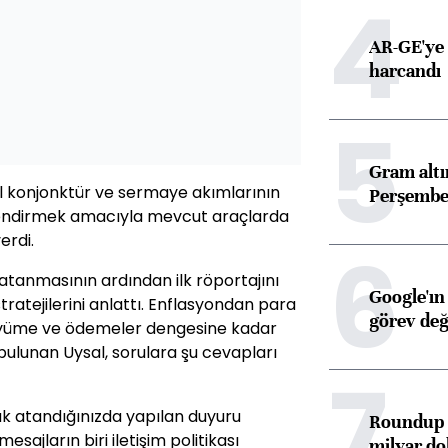
4
AR-GE'ye 
harcandı
5
Gram alt
l konjonktür ve sermaye akımlarının
Perşembe 
̈çlendirmek amacıyla mevcut araçlarda
erdi.
6
atanmasının ardından ilk röportajını
Google'ın
ratejilerini anlattı. Enflasyondan para
görev değ
büyüme ve ödemeler dengesine kadar
ulunan Uysal, sorulara şu cevapları
7
k atandığınızda yapılan duyuru
Roundup d
sajların biri iletişim politikası
milyar dol