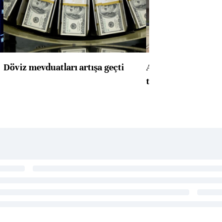
Döviz mevduatları artışa geçti
ABD'de konut başla
toparlandı