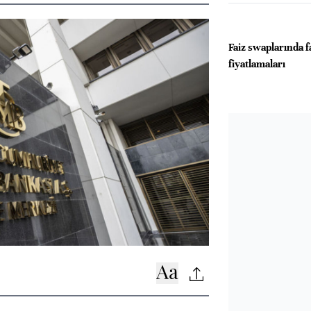
Faiz swaplarında f
fiyatlamaları