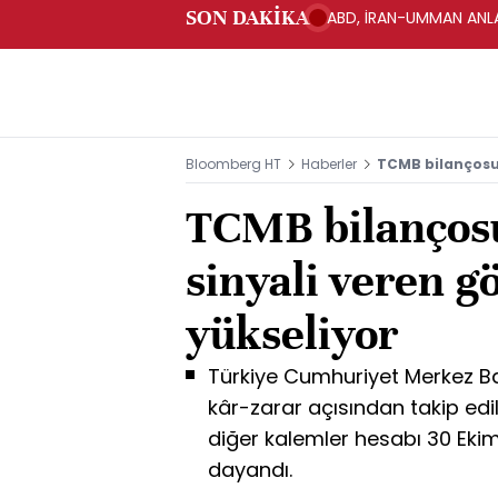
SON DAKİKA
ABD, İRAN-UMMAN ANLA
Bloomberg HT
Haberler
TCMB bilançosun
TCMB bilanços
sinyali veren g
yükseliyor
Türkiye Cumhuriyet Merkez B
kâr-zarar açısından takip edi
diğer kalemler hesabı 30 Ekim 
dayandı.