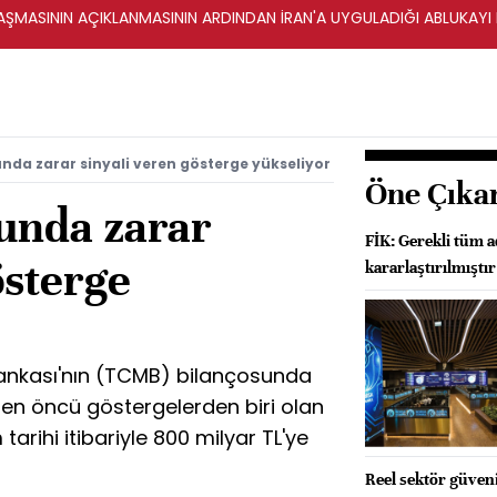
ŞMASININ AÇIKLANMASININ ARDINDAN İRAN'A UYGULADIĞI ABLUKAYI
da zarar sinyali veren gösterge yükseliyor
Öne Çıka
unda zarar
FİK: Gerekli tüm a
österge
kararlaştırılmıştır
ankası'nın (TCMB) bilançosunda
len öncü göstergelerden biri olan
tarihi itibariyle 800 milyar TL'ye
Reel sektör güveni