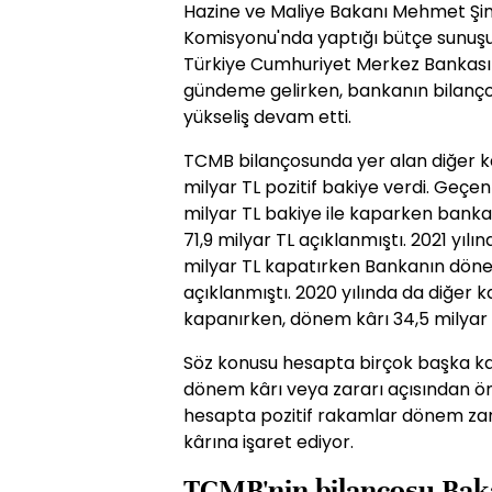
Hazine ve Maliye Bakanı Mehmet Şi
Komisyonu'nda yaptığı bütçe sunuş
Türkiye Cumhuriyet Merkez Bankası 
gündeme gelirken, bankanın bilanço
yükseliş devam etti.
TCMB bilançosunda yer alan diğer ka
milyar TL pozitif bakiye verdi. Geçen 
milyar TL bakiye ile kaparken bankan
71,9 milyar TL açıklanmıştı. 2021 yılı
milyar TL kapatırken Bankanın dönem
açıklanmıştı. 2020 yılında da diğer k
kapanırken, dönem kârı 34,5 milyar 
Söz konusu hesapta birçok başka kale
dönem kârı veya zararı açısından ön
hesapta pozitif rakamlar dönem zar
kârına işaret ediyor.
TCMB'nin bilançosu Bak