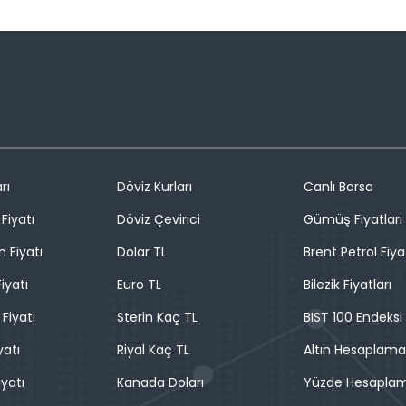
rı
Döviz Kurları
Canlı Borsa
Fiyatı
Döviz Çevirici
Gümüş Fiyatları
n Fiyatı
Dolar TL
Brent Petrol Fiya
iyatı
Euro TL
Bilezik Fiyatları
 Fiyatı
Sterin Kaç TL
BIST 100 Endeksi
yatı
Riyal Kaç TL
Altın Hesaplama
iyatı
Kanada Doları
Yüzde Hesapla