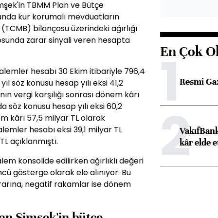
mşek'in TBMM Plan ve Bütçe
unda kur korumalı mevduatların
(TCMB) bilançosu üzerindeki ağırlığı
sunda zarar sinyali veren hesapta
En Çok O
1
lemler hesabı 30 Ekim itibariyle 796,4
Resmi Ga
yıl söz konusu hesap yılı eksi 41,2
ın vergi karşılığı sonrası dönem kârı
2
nda söz konusu hesap yılı eksi 60,2
 kârı 57,5 milyar TL olarak
alemler hesabı eksi 39,1 milyar TL
VakıfBank
TL açıklanmıştı.
kâr elde e
m konsolide edilirken ağırlıklı değeri
cü gösterge olarak ele alınıyor. Bu
arına, negatif rakamlar ise dönem
an Şimşek'in bütçe