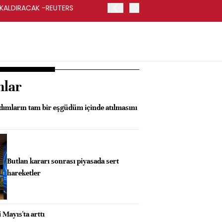
 KALDIRACAK -REUTERS
ABD DIŞİŞLERİ BAKANLIĞI
UYGULANACAK
nlar
dımların tam bir eşgüdüm içinde atılmasını
Butlan kararı sonrası piyasada sert
hareketler
 Mayıs'ta arttı