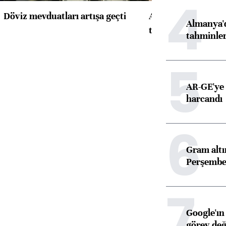
4
Döviz mevduatları artışa geçti
ABD'de konut başla
Almanya'd
toparlandı
tahminler
5
AR-GE'ye 
harcandı
6
Gram alt
Perşembe 
7
Google'ın
görev değ