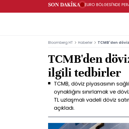
SON DAKİKA
EURO BÖLGESİ'NDE PERA
ARTIŞ
Bloomberg HT
Haberler
TCMB'den döviz p
TCMB'den döviz 
ilgili tedbirler
TCMB, döviz piyasasının sağlık
oynaklığını sınırlamak ve döv
TL uzlaşmalı vadeli döviz sat
açıkladı.