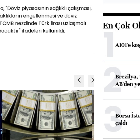
"Döviz piyasasının sağlıklı çalışması,
aklıkların engellenmesi ve döviz
 TCMB nezdinde Türk lirası uzlaşmalı
En Çok O
1
caktır" ifadeleri kullanıldı.
A101'e ko
2
Brezilya, 
AB'den yeş
3
Borsa İst
çaldı