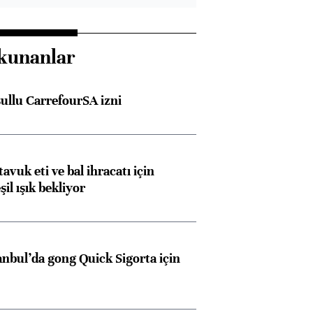
kunanlar
şullu CarrefourSA izni
tavuk eti ve bal ihracatı için
il ışık bekliyor
Almanya, Commerzbank
Ba
konusunda Unicredit ile
me
anbul’da gong Quick Sigorta için
görüşmelere hazırlanıyor