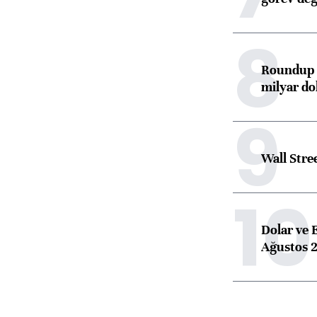
8
Roundup d
milyar dol
9
Wall Stre
10
Dolar ve 
Ağustos 2