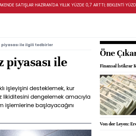
KENDE SATIŞLAR HAZİRAN'DA YILLIK YÜZDE 0,7 ARTTI; BEKLENTİ YÜZDE
iyasası ile ilgili tedbirler
Öne Çıka
piyasası ile
Finansal İstikrar 
lı işleyişini desteklemek, kur
iz likiditesini dengelemek amacıyla
ım işlemlerine başlayacağını
Von der Leyen: Erd