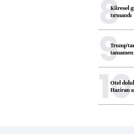
8
Küresel gı
tırmandı
9
Trump'tan
tamamen o
10
Otel dolu
Haziran a