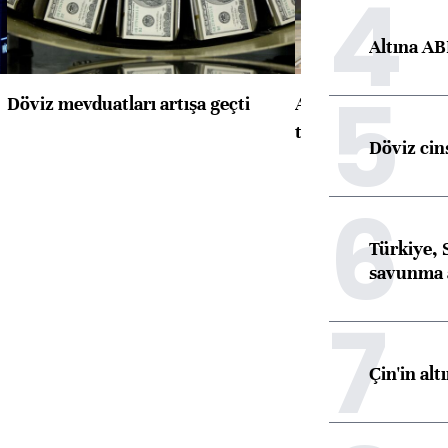
4
Altına AB
5
Döviz mevduatları artışa geçti
ABD'de konut başla
toparlandı
Döviz cins
6
Türkiye, 
savunma 
7
Çin'in alt