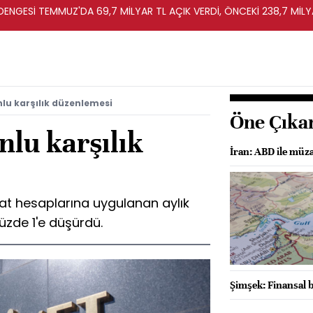
T DENGESİ TEMMUZ'DA 69,7 MİLYAR TL AÇIK VERDİ, ÖNCEKİ 238,7 MİLY
lu karşılık düzenlemesi
Öne Çıka
lu karşılık
İran: ABD ile müza
at hesaplarına uygulanan aylık
üzde 1'e düşürdü.
Şimşek: Finansal b