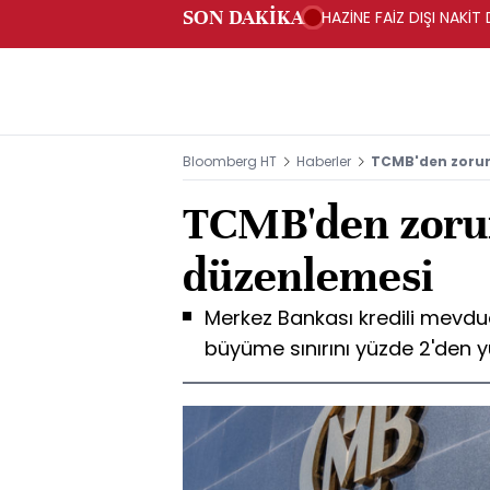
SON DAKİKA
HAZİNE FAİZ DIŞI NAKİ
Bloomberg HT
Haberler
TCMB'den zorun
TCMB'den zorun
düzenlemesi
Merkez Bankası kredili mevdu
büyüme sınırını yüzde 2'den y