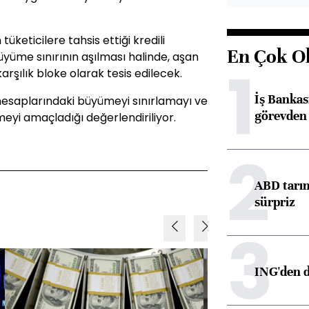
eticilere tahsis ettiği kredili
En Çok O
üme sınırının aşılması halinde, aşan
1
karşılık bloke olarak tesis edilecek.
İş Banka
hesaplarındaki büyümeyi sınırlamayı ve
görevden 
eyi amaçladığı değerlendiriliyor.
2
ABD tarım
sürpriz
3
ING'den d