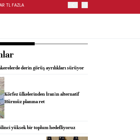
AR TL FAZLA
HAZİNE NAKİT DENGESİ TE
nlar
kerelerde derin görüş ayrılıkları sürüyor
Körfez ülkelerinden İran'ın alternatif
Hürmüz planına ret
ilinci yüksek bir toplum hedefliyoruz