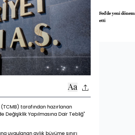
Fed'de yeni döne
etti
 (TCMB) tarafından hazırlanan
de Değişiklik Yapılmasına Dair Tebliğ"
na uygulanan aylık büyüme sınırı