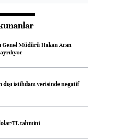
kunanlar
sı Genel Müdürü Hakan Aran
ayrılıyor
 dışı istihdam verisinde negatif
Almanya, Commerzbank
Ba
olar/TL tahmini
konusunda Unicredit ile
me
görüşmelere hazırlanıyor