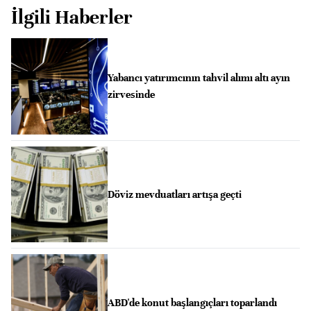
İlgili Haberler
Yabancı yatırımcının tahvil alımı altı ayın
zirvesinde
Döviz mevduatları artışa geçti
ABD'de konut başlangıçları toparlandı