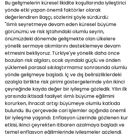
Bu gelişmelerin küresel likidite koşullarında iyileştirici
yönde etki yapan önemli faktörler olarak
değerlendiren Başçı, sözlerini şöyle sürdürdü:
"Ilımlı seyretmeye devam eden küresel büyüme
görünümü ve risk iştahındaki olumlu seyrin,
önümüzdeki dönemde gelişmekte olan ülkelere
yönelik sermaye akımlarını desteklemeye devam
etmesini bekliyoruz. Türkiye'ye yönelik daha önce
bozulan risk algıları, ocak ayındaki güçlü ve önden
yüklemeli parasal sıkılaştırmamız sonrasında olumlu
yönde gelişmeye başladı. İç ve dış belirsizliklerdeki
azalışla birlikte risk pirimi göstergelerinde yılın ikinci
çeyreğinde kayda değer bir iyileşme gözledik. YIlın ilk
yarısında iktisadi faaliyet ılımlı büyüme eğilimini
korurken, ihracat artışı büyümeye olumlu katkıda
bulundu. Bu çerçevede cari işlemler açığında önemli
bir iyileşme yaşandı. Enflasyon üzerinde gözlenen kur
etkisi, ikinci çeyrekten itibaren azalmaya başladı ve
temel enflasyon eğilimlerinde iyileşmeler gözlendi.