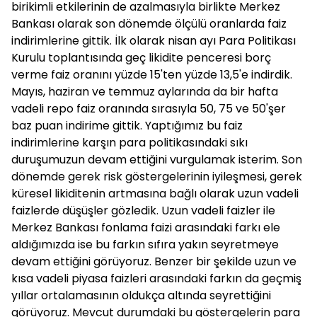
birikimli etkilerinin de azalmasıyla birlikte Merkez
Bankası olarak son dönemde ölçülü oranlarda faiz
indirimlerine gittik. İlk olarak nisan ayı Para Politikası
Kurulu toplantısında geç likidite penceresi borç
verme faiz oranını yüzde 15'ten yüzde 13,5'e indirdik.
Mayıs, haziran ve temmuz aylarında da bir hafta
vadeli repo faiz oranında sırasıyla 50, 75 ve 50'şer
baz puan indirime gittik. Yaptığımız bu faiz
indirimlerine karşın para politikasındaki sıkı
duruşumuzun devam ettiğini vurgulamak isterim. Son
dönemde gerek risk göstergelerinin iyileşmesi, gerek
küresel likiditenin artmasına bağlı olarak uzun vadeli
faizlerde düşüşler gözledik. Uzun vadeli faizler ile
Merkez Bankası fonlama faizi arasındaki farkı ele
aldığımızda ise bu farkın sıfıra yakın seyretmeye
devam ettiğini görüyoruz. Benzer bir şekilde uzun ve
kısa vadeli piyasa faizleri arasındaki farkın da geçmiş
yıllar ortalamasının oldukça altında seyrettiğini
görüyoruz. Mevcut durumdaki bu göstergelerin para