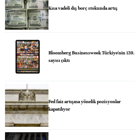
Kısa vadeli dış borç stokunda artış
Bloomberg Businessweek Türkiye'nin 139.
sayısı çıktı
Fed faiz artışına yönelik pozisyonlar
kapatılıyor