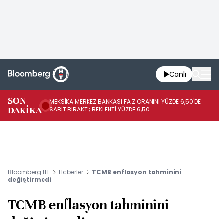
Canlı
SON
MEKSİKA MERKEZ BANKASI FAİZ ORANINI YÜZDE 6,50'DE
OY
DAKİKA
SABİT BIRAKTI; BEKLENTİ YÜZDE 6,50
AÇ
Bloomberg HT
Haberler
TCMB enflasyon tahminini
değiştirmedi
TCMB enflasyon tahminini