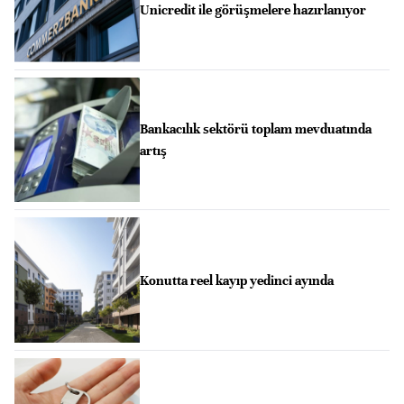
Unicredit ile görüşmelere hazırlanıyor
Bankacılık sektörü toplam mevduatında
artış
Konutta reel kayıp yedinci ayında