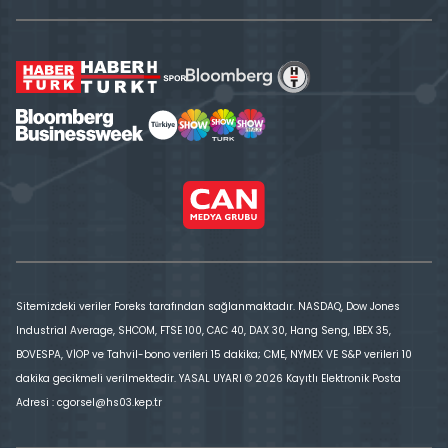
Sitemizdeki veriler Foreks tarafından sağlanmaktadır. NASDAQ, Dow Jones
Industrial Average, SHCOM, FTSE 100, CAC 40, DAX 30, Hang Seng, IBEX 35,
BOVESPA, VİOP ve Tahvil-bono verileri 15 dakika; CME, NYMEX VE S&P verileri 10
dakika gecikmeli verilmektedir. YASAL UYARI © 2026 Kayıtlı Elektronik Posta
Adresi : cgorsel@hs03.kep.tr