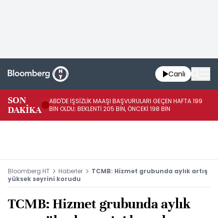
Canlı
SON
ABD'DE İŞSİZLİK MAAŞI BAŞVURULARI GEÇEN HAFTA 199
FE
DAKİKA
BİN OLDU; BEKLENTİ 205 BİN, ÖNCEKİ 198 BİN
İL
Bloomberg HT
Haberler
TCMB: Hizmet grubunda aylık artış
yüksek seyrini korudu
TCMB: Hizmet grubunda aylık