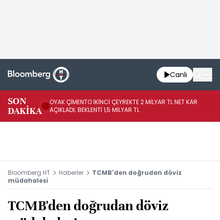
Canlı
İR
SON
OYAK ÇİMENTO İKİNCİ ÇEYREKTE 2 MİLYAR TL NET KAR
YÖ
DAKİKA
AÇIKLADI; BEKLENTİ 1,5 MİLYAR TL
OL
Bloomberg HT
Haberler
TCMB'den doğrudan döviz
müdahalesi
TCMB'den doğrudan döviz