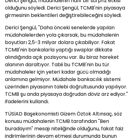
Derici Şengül, müdahalenin hafif bir sürpriz etkisi
olduğunu söyledi. Derici Şengül, TCMB'nin piyasaya
girmesinin beklentileri değiştirebileceğini söyledi.
Derici Şengül, "Daha önceki senelerde yapılan
müdahalelerden yola çıkarsak, bu müdahalenin
boyutları 2,5-3 milyar dolara çıkabiliyor. Fakat
TCMB'nin bankalarla yaptığı swaplar dikkate
alındığında açık pozisyonu var. Bu biraz hareket
alanının daraltıyor. Tabii bu TCMB'nin bu tür
müdahaleler için yeteri kadar gücü olmadığı
anlamına gelmiyor. Müdahale bankacılık sistemi
üzerinden piyasanın talebi doğrultusunda yapılıyor.
TCMB şu anda piyasaya doğrudan döviz arz ediyor."
ifadelerini kullandı.
TÜSİAD Başekonomisti Gizem Öztok Altınsaç, söz
konusu müdahalenin TCMB tarafından "Ben
buradayım" mesajı niteliğinde olduğunu, fakat faiz
indirimlerinin devam etmesi durumunda bunun