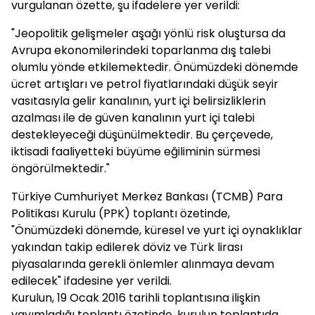
vurgulanan özette, şu ifadelere yer verildi:
"Jeopolitik gelişmeler aşağı yönlü risk oluştursa da
Avrupa ekonomilerindeki toparlanma dış talebi
olumlu yönde etkilemektedir. Önümüzdeki dönemde
ücret artışları ve petrol fiyatlarındaki düşük seyir
vasıtasıyla gelir kanalının, yurt içi belirsizliklerin
azalması ile de güven kanalının yurt içi talebi
destekleyeceği düşünülmektedir. Bu çerçevede,
iktisadi faaliyetteki büyüme eğiliminin sürmesi
öngörülmektedir."
Türkiye Cumhuriyet Merkez Bankası (TCMB) Para
Politikası Kurulu (PPK) toplantı özetinde,
"Önümüzdeki dönemde, küresel ve yurt içi oynaklıklar
yakından takip edilerek döviz ve Türk lirası
piyasalarında gerekli önlemler alınmaya devam
edilecek" ifadesine yer verildi.
Kurulun, 19 Ocak 2016 tarihli toplantısına ilişkin
yayımladığı toplantı özetinde, kurulun toplantıda