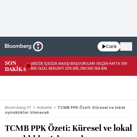
Canlı
SON
ABD'DE İŞSİZLİK MAAŞI BAŞVURULARI GEÇEN HAFTA 199
FE
DAKİKA
BİN OLDU; BEKLENTİ 205 BİN, ÖNCEKİ 198 BİN
İL
Bloomberg HT
Haberler
TCMB PPK Özeti: Küresel ve lokal
oynaklıklar izlenecek
TCMB PPK Özeti: Küresel ve lokal