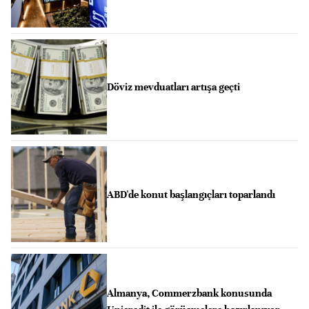
Döviz mevduatları artışa geçti
ABD'de konut başlangıçları toparlandı
Almanya, Commerzbank konusunda