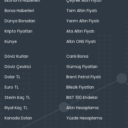
Ekonomi Haberleri
Çeyrek Altın Fiyatı
Borsa Haberleri
Tam Altın Fiyatı
Dünya Borsaları
Yarım Altın Fiyatı
Kripto Fiyatları
Ata Altın Fiyatı
Künye
Altın ONS Fiyatı
Döviz Kurları
Canlı Borsa
Döviz Çevirici
Gümüş Fiyatları
Dolar TL
Brent Petrol Fiyatı
Euro TL
Bilezik Fiyatları
Sterin Kaç TL
BIST 100 Endeksi
Riyal Kaç TL
Altın Hesaplama
Kanada Doları
Yüzde Hesaplama