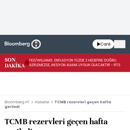
Canlı
BA
SON
FED/WILLIAMS: ENFLASYON YÜZDE 2 HEDEFİNE DOĞRU
SÜ
DAKİKA
İLERLEMEZSE, AKSİYON ALMAK UYGUN OLACAKTIR - RTS
AZ
Bloomberg HT
Haberler
TCMB rezervleri geçen hafta
geriledi
TCMB rezervleri geçen hafta