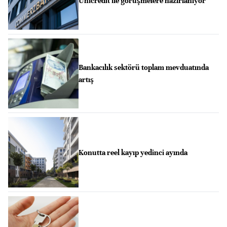
Unicredit ile görüşmelere hazırlanıyor
Bankacılık sektörü toplam mevduatında
artış
Konutta reel kayıp yedinci ayında