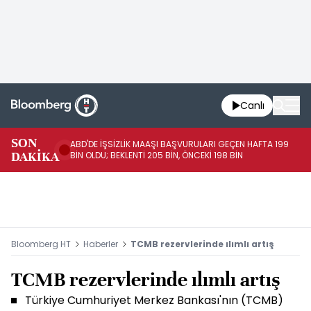
Canlı
SON
ABD'DE İŞSİZLİK MAAŞI BAŞVURULARI GEÇEN HAFTA 199
FE
DAKİKA
BİN OLDU; BEKLENTİ 205 BİN, ÖNCEKİ 198 BİN
İL
Bloomberg HT
Haberler
TCMB rezervlerinde ılımlı artış
TCMB rezervlerinde ılımlı artış
Türkiye Cumhuriyet Merkez Bankası'nın (TCMB)