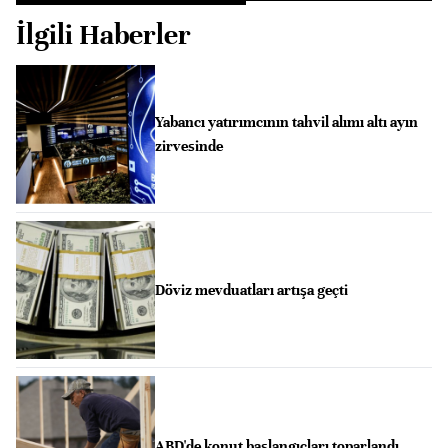
İlgili Haberler
Yabancı yatırımcının tahvil alımı altı ayın
zirvesinde
Döviz mevduatları artışa geçti
ABD'de konut başlangıçları toparlandı