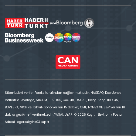
Sitemizdeki veriler Foreks tarafından sağlanmaktadır. NASDAQ, Dow Jones
Industrial Average, SHCOM, FTSE 100, CAC 40, DAX 30, Hang Seng, IBEX 35,
BOVESPA, VİOP ve Tahvil-bono verileri 15 dakika; CME, NYMEX VE S&P verileri 10
dakika gecikmeli verilmektedir. YASAL UYARI © 2026 Kayıtlı Elektronik Posta
Adresi : cgorsel@hs03.kep.tr