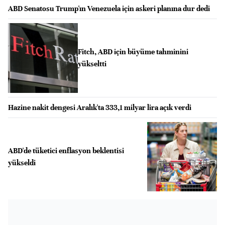
ABD Senatosu Trump'ın Venezuela için askeri planına dur dedi
Fitch, ABD için büyüme tahminini
yükseltti
Hazine nakit dengesi Aralık'ta 333,1 milyar lira açık verdi
ABD'de tüketici enflasyon beklentisi
yükseldi