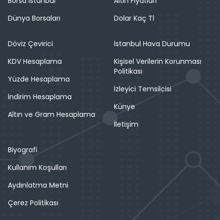
Borsa İstanbul
Altın Fiyatları
Dünya Borsaları
Dolar Kaç Tl
Döviz Çevirici
İstanbul Hava Durumu
KDV Hesaplama
Kişisel Verilerin Korunması
Politikası
Yüzde Hesaplama
İzleyici Temsilcisi
İndirim Hesaplama
Künye
Altın ve Gram Hesaplama
İletişim
Biyografi
Kullanım Koşulları
Aydınlatma Metni
Çerez Politikası