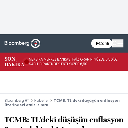
Canlı
SON
MEKSİKA MERKEZ BANKASI FAİZ ORANINI YÜZDE 6,50'DE
OY
DAKİKA
SABİT BIRAKTI; BEKLENTİ YÜZDE 6,50
AÇ
Bloomberg HT
Haberler
TCMB: TL'deki düşüşün enflasyon
üzerindeki etkisi sınırlı
TCMB: TL'deki düşüşün enflasyon