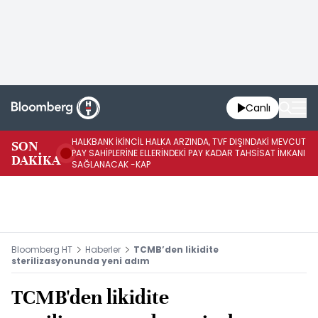
Canlı
HALKBANK İKİNCİL HALKA ARZINDA, TVF DIŞINDAKİ MEVCUT
HA
SON
PAY SAHİPLERİNE ELLERİNDEKİ PAY KADAR TAHSİSAT İMKANI
KO
DAKİKA
SAĞLANACAK -KAP
-K
Bloomberg HT
Haberler
TCMB’den likidite
sterilizasyonunda yeni adım
TCMB'den likidite