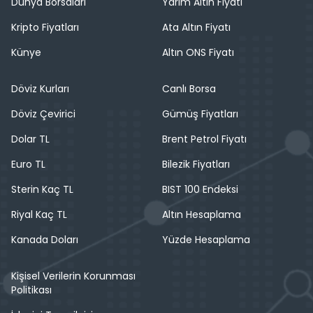
Dünya Borsaları
Yarım Altın Fiyatı
Kripto Fiyatları
Ata Altın Fiyatı
Künye
Altın ONS Fiyatı
Döviz Kurları
Canlı Borsa
Döviz Çevirici
Gümüş Fiyatları
Dolar TL
Brent Petrol Fiyatı
Euro TL
Bilezik Fiyatları
Sterin Kaç TL
BIST 100 Endeksi
Riyal Kaç TL
Altın Hesaplama
Kanada Doları
Yüzde Hesaplama
Kişisel Verilerin Korunması
Politikası