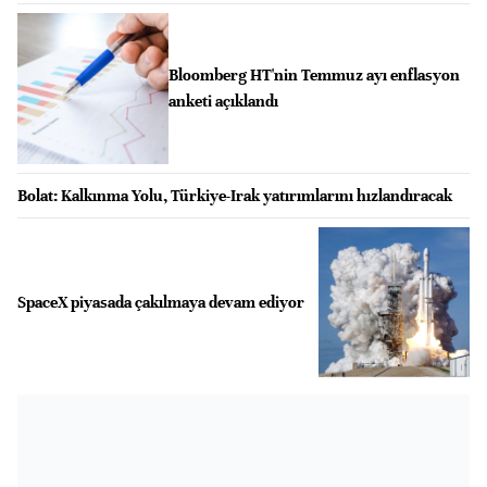
Bloomberg HT'nin Temmuz ayı enflasyon
anketi açıklandı
Bolat: Kalkınma Yolu, Türkiye-Irak yatırımlarını hızlandıracak
SpaceX piyasada çakılmaya devam ediyor