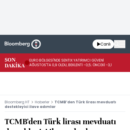
Canlı
SON
EURO BÖLGESİ'NDE SENTIX YATIRIMCI GÜVENİ
İR
DAKİKA
AĞUSTOS'TA 0,9 OLDU, BEKLENTİ -0,5; ÖNCEKİ -3,1
DE
Bloomberg HT
Haberler
TCMB’den Türk lirası mevduatı
destekleyici ilave adımlar
TCMB'den Türk lirası mevduatı