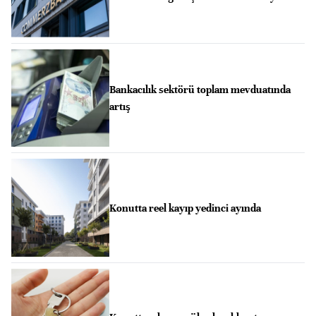
Bankacılık sektörü toplam mevduatında
artış
Konutta reel kayıp yedinci ayında