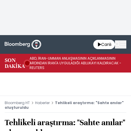
Canlı
ABD, İRAN-UMMAN ANLAŞMASININ AÇIKLANMASININ
AB
SON
ARDINDAN İRAN'A UYGULADIĞI ABLUKAYI KALDIRACAK -
GE
DAKİKA
REUTERS
UY
Bloomberg HT
Haberler
Tehlikeli araştırma: "Sahte anılar"
oluşturuldu
Tehlikeli araştırma: "Sahte anılar"