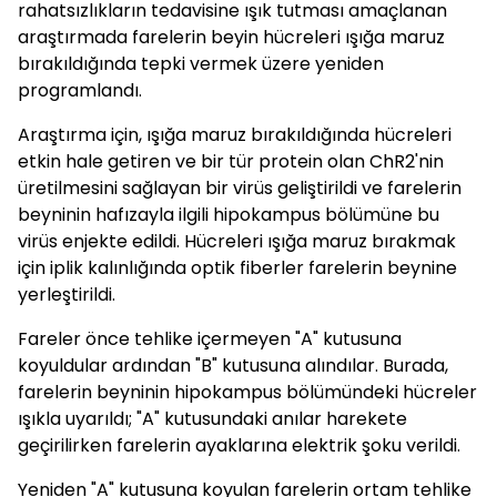
rahatsızlıkların tedavisine ışık tutması amaçlanan
araştırmada farelerin beyin hücreleri ışığa maruz
bırakıldığında tepki vermek üzere yeniden
programlandı.
Araştırma için, ışığa maruz bırakıldığında hücreleri
etkin hale getiren ve bir tür protein olan ChR2'nin
üretilmesini sağlayan bir virüs geliştirildi ve farelerin
beyninin hafızayla ilgili hipokampus bölümüne bu
virüs enjekte edildi. Hücreleri ışığa maruz bırakmak
için iplik kalınlığında optik fiberler farelerin beynine
yerleştirildi.
Fareler önce tehlike içermeyen "A" kutusuna
koyuldular ardından "B" kutusuna alındılar. Burada,
farelerin beyninin hipokampus bölümündeki hücreler
ışıkla uyarıldı; "A" kutusundaki anılar harekete
geçirilirken farelerin ayaklarına elektrik şoku verildi.
Yeniden "A" kutusuna koyulan farelerin ortam tehlike