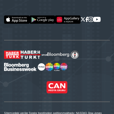
Sitemizdeki veriler Foreks tarafından sağlanmaktadır. NASDAQ, Dow Jones