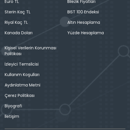
Euro TL
Bilezik Fiyatları
Sterin Kaç TL
BIST 100 Endeksi
Riyal Kaç TL
Altın Hesaplama
Kanada Doları
Yüzde Hesaplama
Kişisel Verilerin Korunması
Politikası
İzleyici Temsilcisi
Kullanım Koşulları
Aydınlatma Metni
Çerez Politikası
Biyografi
İletişim