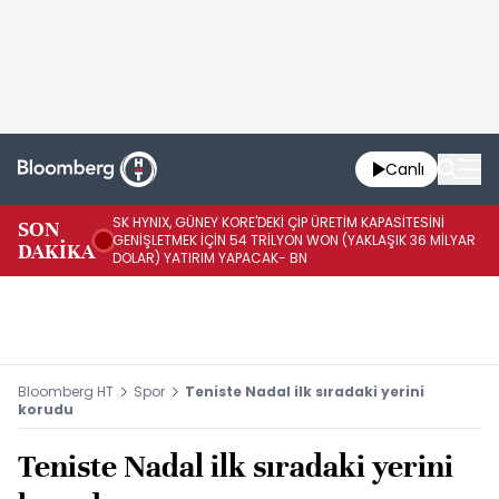
Canlı
SK HYNIX, GÜNEY KORE'DEKİ ÇİP ÜRETİM KAPASİTESİNİ
SON
BO
GENİŞLETMEK İÇİN 54 TRİLYON WON (YAKLAŞIK 36 MİLYAR
DAKİKA
AR
DOLAR) YATIRIM YAPACAK- BN
Bloomberg HT
Spor
Teniste Nadal ilk sıradaki yerini
korudu
Teniste Nadal ilk sıradaki yerini