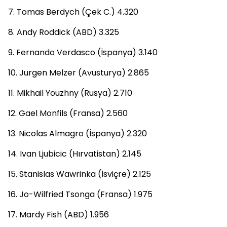
7. Tomas Berdych (Çek C.) 4.320
8. Andy Roddick (ABD) 3.325
9. Fernando Verdasco (İspanya) 3.140
10. Jurgen Melzer (Avusturya) 2.865
11. Mikhail Youzhny (Rusya) 2.710
12. Gael Monfils (Fransa) 2.560
13. Nicolas Almagro (İspanya) 2.320
14. Ivan Ljubicic (Hırvatistan) 2.145
15. Stanislas Wawrinka (İsviçre) 2.125
16. Jo-Wilfried Tsonga (Fransa) 1.975
17. Mardy Fish (ABD) 1.956