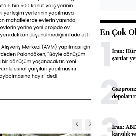
ta 6 bin 500 konut ve iş yerinin
eni yerleşim yerlerinin yapılmaya
ılan mahallelerde evlerin yanında
evlerin yerine yeni projede ev
En Çok O
n yeni dükkan düşünülmediğini ifade etti.
1
e Alışveriş Merkezi (AVM) yapılması için
İran: Hü
aydeden Palandöken, ''Böyle dönüşüm
şartlar ye
i bir dönüşüm yaşanacaktır. Yeni
uyumlu esnaf çarşıları yapılmasını
2
aybolmasına hayır'' dedi.
Gazprom: 
depoları 
3
İran: ABD 
karşılık v