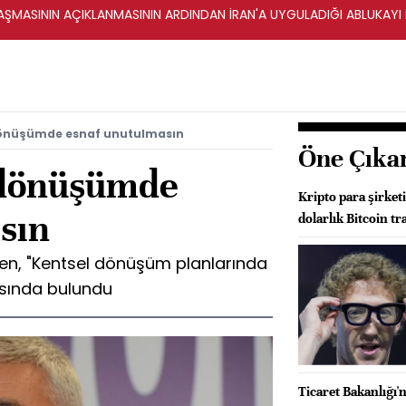
ŞMASININ AÇIKLANMASININ ARDINDAN İRAN'A UYGULADIĞI ABLUKAYI
dönüşümde esnaf unutulmasın
Öne Çıka
 dönüşümde
Kripto para şirket
sın
dolarlık Bitcoin tr
en, "Kentsel dönüşüm planlarında
sında bulundu
Ticaret Bakanlığı'