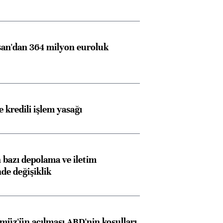
Almanya, Commerzbank
Ba
konusunda Unicredit ile
me
görüşmelere hazırlanıyor
an'dan 364 milyon euroluk
ngıçları
 kredili işlem yasağı
bazı depolama ve iletim
nde değişiklik
müz'ün açılması ABD'nin koşulları