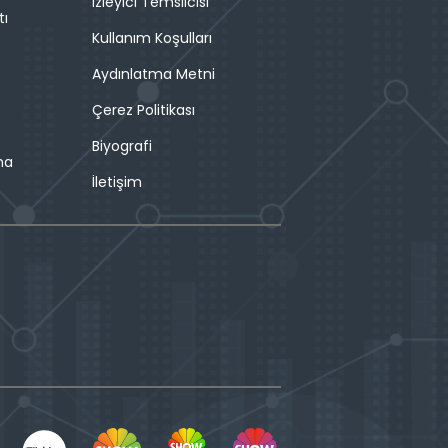
İzleyici Temsilcisi
tı
Kullanım Koşulları
Aydınlatma Metni
Çerez Politikası
Biyografi
ma
İletişim