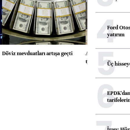
4
Ford Otos
yatırım
5
Döviz mevduatları artışa geçti
ABD'de konut başla
toparlandı
Üç hisseye
6
EPDK'dan 
tarifeleri
İran: Hür