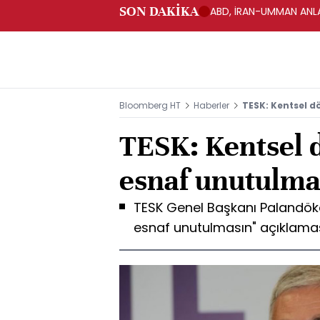
SON DAKİKA
ABD, İRAN-UMMAN ANLA
Bloomberg HT
Haberler
TESK: Kentsel 
TESK: Kentsel
esnaf unutulma
TESK Genel Başkanı Palandök
esnaf unutulmasın" açıklama