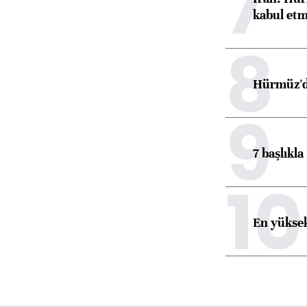
7
kabul etm
8
Hürmüz'de
9
7 başlıkla
10
En yüksek