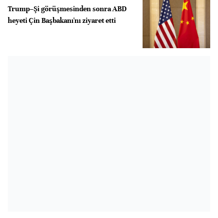
Trump–Şi görüşmesinden sonra ABD
heyeti Çin Başbakanı'nı ziyaret etti