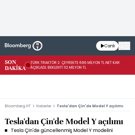
Canlı
SON
TÜRK TRAKTÖR 2. ÇEYREKTE 696 MİLYON TL NET KAR
AB
DAKİKA
AÇIKLADI; BEKLENTİ 112 MİLYON TL
Bloomberg HT
Haberler
Tesla'dan Çin'de Model Y açılımı
Tesla'dan Çin'de Model Y açılımı
Tesla Çin'de güncellenmiş Model Y modelini