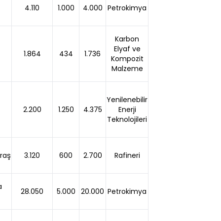
4.110
1.000
4.000
Petrokimya
Karbon
Elyaf ve
1.864
434
1.736
Kompozit
Malzeme
Yenilenebilir
2.200
1.250
4.375
Enerji
Teknolojileri
raş
3.120
600
2.700
Rafineri
a
28.050
5.000
20.000
Petrokimya