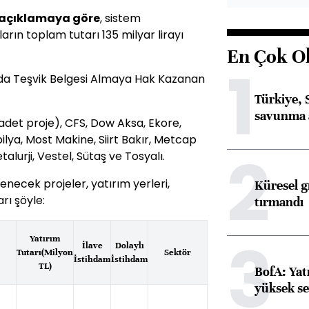
 açıklamaya göre
, sistem
ın toplam tutarı 135 milyar lirayı
En Çok O
1
nda Teşvik Belgesi Almaya Hak Kazanan
Türkiye, 
savunma 
adet proje), CFS, Dow Aksa, Ekore,
ilya, Most Makine, Siirt Bakır, Metcap
2
talurji, Vestel, Sütaş ve Tosyalı.
lenecek projeler, yatırım yerleri,
Küresel gı
rı şöyle:
tırmandı
3
Yatırım
İlave
Dolaylı
Tutarı(Milyon
Sektör
İstihdam
İstihdam
TL)
BofA: Yatı
yüksek se