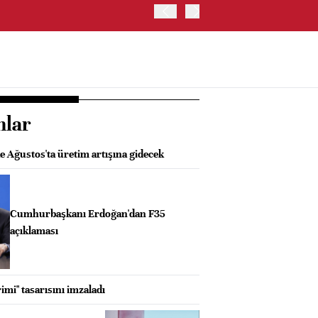
TRUMP: WARSH OLDUKÇA 
nlar
 Ağustos'ta üretim artışına gidecek
Cumhurbaşkanı Erdoğan'dan F35
açıklaması
imi" tasarısını imzaladı