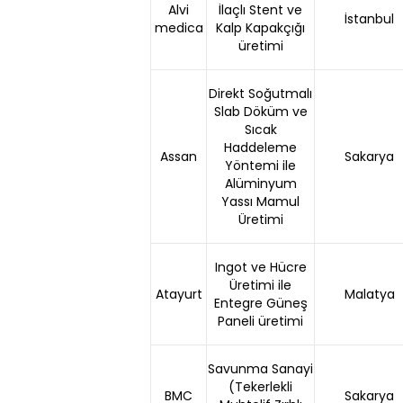
Alvi
İlaçlı Stent ve
İstanbul
medica
Kalp Kapakçığı
üretimi
Direkt Soğutmalı
Slab Döküm ve
Sıcak
Haddeleme
Assan
Sakarya
Yöntemi ile
Alüminyum
Yassı Mamul
Üretimi
Ingot ve Hücre
Üretimi ile
Atayurt
Malatya
Entegre Güneş
Paneli üretimi
Savunma Sanayi
(Tekerlekli
BMC
Sakarya