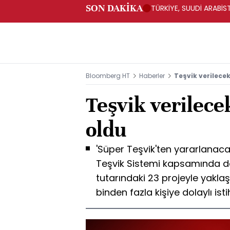
SON DAKİKA
TÜRKİYE, SUUDİ ARABİ
Bloomberg HT
Haberler
Teşvik verilecek 
Teşvik verilecek
oldu
'Süper Teşvik'ten yararlanacak
Teşvik Sistemi kapsamında de
tutarındaki 23 projeyle yaklaş
binden fazla kişiye dolaylı is