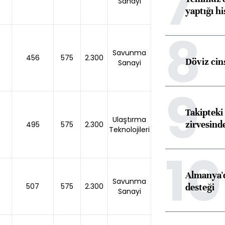
7
Sanayi
yaptığı hi
8
Savunma
456
575
2.300
Döviz cins
Sanayi
9
Takipteki 
Ulaştırma
zirvesind
495
575
2.300
Teknolojileri
10
Almanya'd
Savunma
desteği
507
575
2.300
Sanayi