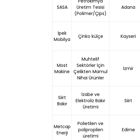
Petrokimya
SASA
Üretim Tesisi
Adana
(Polimer/Çips)
İpek
Çinko külçe
Kayseri
Mobilya
Muhtelif
Most
Sektörler İçin
İzmir
Makine
Çelikten Mamul
Nihai Ürünler
İzabe ve
Siirt
Elektroliz Bakır
Siirt
Bakır
Üretimi
Polietilen ve
Metcap
polipropilen
Edirne
Enerji
üretimi