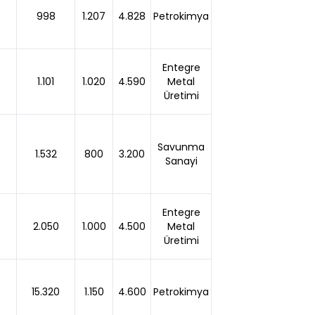
998
1.207
4.828
Petrokimya
Entegre
1.101
1.020
4.590
Metal
Üretimi
Savunma
1.532
800
3.200
Sanayi
Entegre
2.050
1.000
4.500
Metal
Üretimi
15.320
1.150
4.600
Petrokimya