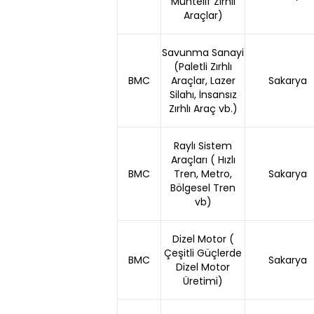
Muhtelif Zırhlı
Araçlar)
Savunma Sanayi
(Paletli Zırhlı
BMC
Araçlar, Lazer
Sakarya
Silahı, İnsansız
Zırhlı Araç vb.)
Raylı Sistem
Araçları ( Hızlı
BMC
Tren, Metro,
Sakarya
Bölgesel Tren
vb)
Dizel Motor (
Çeşitli Güçlerde
BMC
Sakarya
Dizel Motor
Üretimi)