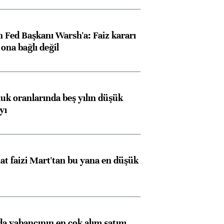
 Fed Başkanı Warsh'a: Faiz kararı
na bağlı değil
luk oranlarında beş yılın düşük
yı
t faizi Mart'tan bu yana en düşük
 yabancının en çok alım satım