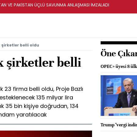
STAN VE PAKİSTAN ÜÇLÜ SAVUNMA ANLAŞMASI İMZALADI
şirketler belli oldu
Öne Çıka
 şirketler belli
OPEC+ üyesi 8 ülke
 23 firma belli oldu, Proje Bazlı
steklenecek 135 milyar lira
ık 35 bin kişiye doğrudan, 134
tihdam yaratılacak
Trump "vergi indir