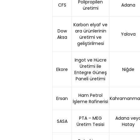
Polipropilen
CFS
Adana
üretimi
Karbon elyaf ve
Dow
ara ürünlerinin
Yalova
Aksa
üretimi ve
geliştirilmesi
Ingot ve Hücre
Üretimi ile
Ekore
Niğde
Entegre Güneş
Paneli üretimi
Ham Petrol
Ersan
Kahramanma
İşleme Rafinerisi
PTA – MEG
Adana vey
SASA
Üretim Tesisi
Hatay