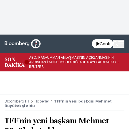
Canlı
ABD, İRAN-UMMAN ANLAŞMASININ AÇIKLANMASININ
AB
SON
ARDINDAN İRAN'A UYGULADIĞI ABLUKAYI KALDIRACAK -
GE
DAKİKA
REUTERS
UY
Bloomberg HT
Haberler
TFF'nin yeni başkanı Mehmet
Büyükekşi oldu
TFF'nin yeni başkanı Mehmet