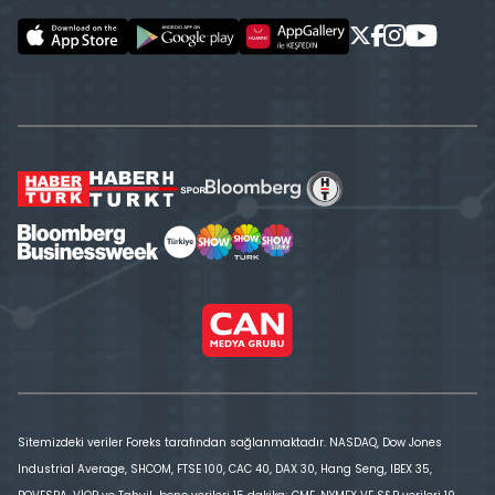
Sitemizdeki veriler Foreks tarafından sağlanmaktadır. NASDAQ, Dow Jones
Industrial Average, SHCOM, FTSE 100, CAC 40, DAX 30, Hang Seng, IBEX 35,