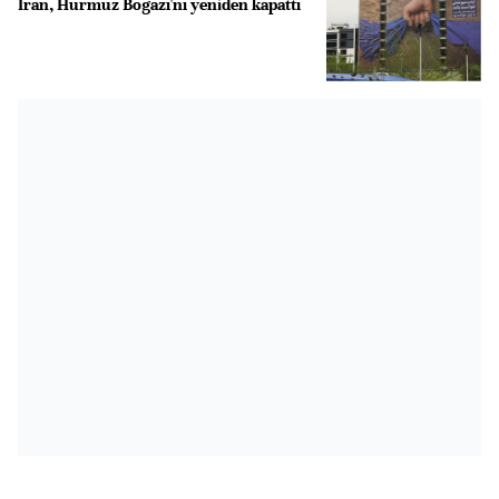
İran, Hürmüz Boğazı'nı yeniden kapattı