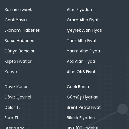
Businessweek
Altın Fiyatları
Canlı Yayın
Gram Altın Fiyatı
Ekonomi Haberleri
Çeyrek Altın Fiyatı
Borsa Haberleri
Tam Altın Fiyatı
Dünya Borsaları
Yarım Altın Fiyatı
Kripto Fiyatları
Ata Altın Fiyatı
Künye
Altın ONS Fiyatı
Döviz Kurları
Canlı Borsa
Döviz Çevirici
Gümüş Fiyatları
Dolar TL
Brent Petrol Fiyatı
Euro TL
Bilezik Fiyatları
Sterin Kaç TL
BIST 100 Endeksi