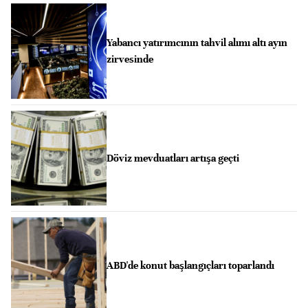
Yabancı yatırımcının tahvil alımı altı ayın
zirvesinde
Döviz mevduatları artışa geçti
ABD'de konut başlangıçları toparlandı