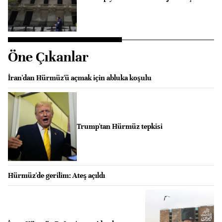
Öne Çıkanlar
İran'dan Hürmüz'ü açmak için abluka koşulu
Trump'tan Hürmüz tepkisi
Hürmüz'de gerilim: Ateş açıldı