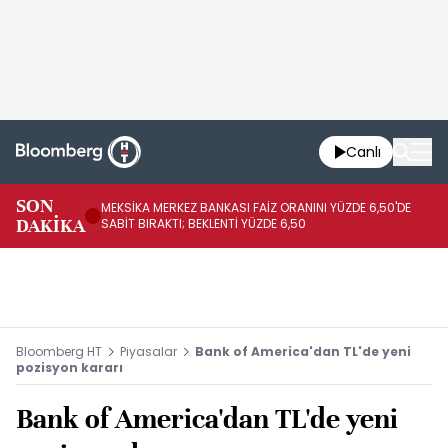
Canlı
SON
MEKSİKA MERKEZ BANKASI FAİZ ORANINI YÜZDE 6,50'DE
OY
DAKİKA
SABİT BIRAKTI; BEKLENTİ YÜZDE 6,50
AÇ
Bloomberg HT
Piyasalar
Bank of America'dan TL'de yeni
pozisyon kararı
Bank of America'dan TL'de yeni