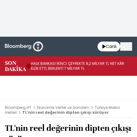
Canlı
SON
HALK BANKASI İKİNCİ ÇEYREKTE 8,2 MİLYAR TL NET KÂR
İŞ
DAKİKA
ELDE ETTİ, BEKLENTİ 7 MİLYAR TL
MÜ
Bloomberg HT
Ekonomik Veriler ve Gündem
Türkiye Makro
Verileri
TL'nin reel değerinin dipten çıkışı sürüyor
TL'nin reel değerinin dipten çıkışı