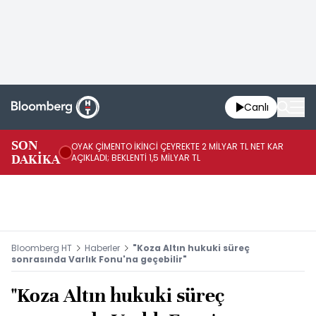
Canlı
İR
SON
OYAK ÇİMENTO İKİNCİ ÇEYREKTE 2 MİLYAR TL NET KAR
YÖ
DAKİKA
AÇIKLADI; BEKLENTİ 1,5 MİLYAR TL
OL
Bloomberg HT
Haberler
"Koza Altın hukuki süreç
sonrasında Varlık Fonu'na geçebilir"
"Koza Altın hukuki süreç