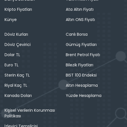
Kripto Fiyatları
Ata Altın Fiyatı
Künye
Altın ONS Fiyatı
Döviz Kurları
Canlı Borsa
Döviz Çevirici
Gümüş Fiyatları
Dolar TL
Brent Petrol Fiyatı
Euro TL
Bilezik Fiyatları
Sterin Kaç TL
BIST 100 Endeksi
Riyal Kaç TL
Altın Hesaplama
Kanada Doları
Yüzde Hesaplama
Kişisel Verilerin Korunması
Politikası
İzleyici Temsilcisi