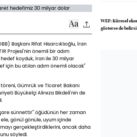
WEF: Küresel ekon
gösterse de belirs
OBB) Başkanı Rifat Hisarcıklıoğlu, İran
eTIR Projesi'nin önemli bir adım
 hedef koyduk, İran ile 30 milyar
def için bu atılan adım önemli olacak"
m töreni, Gümrük ve Ticaret Bakanı
yeti Büyükelçi Alireza Bikdeli'nin de
i.
tişare sünnettir" öğüdünün her zaman
l ele, gönül gönüle, uyum içinde
mayı gerçekleştirdiklerini, ancak daha
unu söyledi.