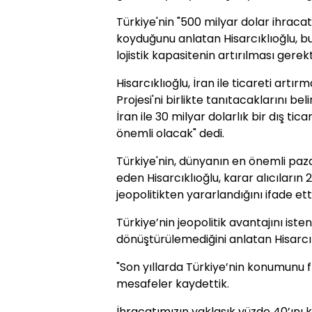
Türkiye'nin "500 milyar dolar ihraca
koyduğunu anlatan Hisarcıklıoğlu, 
lojistik kapasitenin artırılması gerekt
Hisarcıklıoğlu, İran ile ticareti artı
Projesi'ni birlikte tanıtacaklarını be
İran ile 30 milyar dolarlık bir dış tic
önemli olacak" dedi.
Türkiye'nin, dünyanın en önemli paz
eden Hisarcıklıoğlu, karar alıcıların 
jeopolitikten yararlandığını ifade etti
Türkiye’nin jeopolitik avantajını iste
dönüştürülemediğini anlatan Hisarcık
"Son yıllarda Türkiye’nin konumunu 
mesafeler kaydettik.
İhracatımızın yaklaşık yüzde 40’ını 