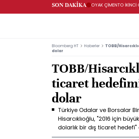
SON DAKİKA
OYAK ÇİMENTO İKİNCİ Ç
Bloomberg HT
Haberler
TOBB/Hisarcıklıo
dolar
TOBB/Hisarcıklı
ticaret hedefim
dolar
Türkiye Odalar ve Borsalar Bir
Hisarcıklıoğlu, "2016 için büyü
dolarlık bir dış ticaret hedefi"