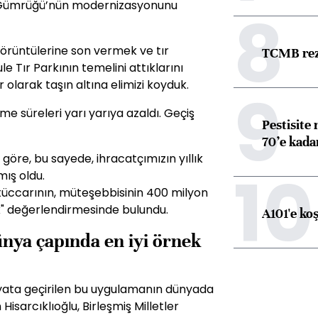
lı Gümrüğü’nün modernizasyonunu
8
örüntülerine son vermek ve tır
TCMB reze
ule Tır Parkının temelini attıklarını
 olarak taşın altına elimizi koyduk.
9
e süreleri yarı yarıya azaldı. Geçiş
Pestisite
70’e kadar
göre, bu sayede, ihracatçımızın yıllık
10
mış oldu.
 tüccarının, müteşebbisinin 400 milyon
k" değerlendirmesinde bulundu.
A101'e ko
ünya çapında en iyi örnek
ayata geçirilen bu uygulamanın dünyada
Hisarcıklıoğlu, Birleşmiş Milletler