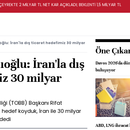
EYREKTE 2 MİLYAR TL NET KAR AÇIKLADI; BEKLENTİ 1,5 MİLYAR TL
ğlu: İran'la dış ticaret hedefimiz 30 milyar
Öne Çıka
oğlu: İran'la dış
Davos 2026'da düny
buluşuyor
iz 30 milyar
liği (TOBB) Başkanı Rifat
k hedef koyduk, İran ile 30 milyar
 dedi
ABD, LNG ihracat k