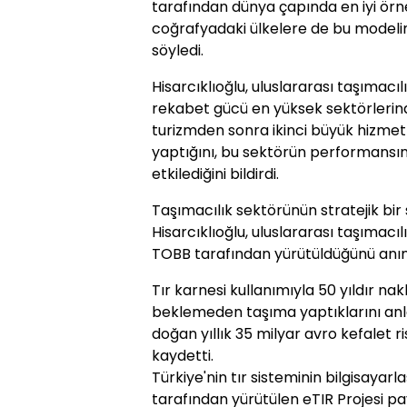
tarafından dünya çapında en iyi örne
coğrafyadaki ülkelere de bu modelimi
söyledi.
Hisarcıklıoğlu, uluslararası taşımacıl
rekabet gücü en yüksek sektörlerind
turizmden sonra ikinci büyük hizmet
yaptığını, bu sektörün performansın
etkilediğini bildirdi.
Taşımacılık sektörünün stratejik bir
Hisarcıklıoğlu, uluslararası taşımacılı
TOBB tarafından yürütüldüğünü anım
Tır karnesi kullanımıyla 50 yıldır nakl
beklemeden taşıma yaptıklarını anla
doğan yıllık 35 milyar avro kefalet ris
kaydetti.
Türkiye'nin tır sisteminin bilgisayarl
tarafından yürütülen eTIR Projesi pa