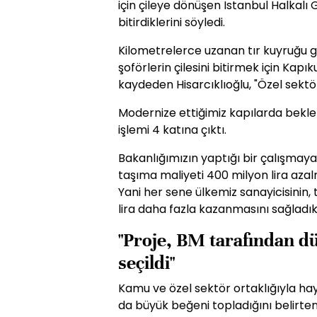
için çileye dönüşen İstanbul Halka
bitirdiklerini söyledi.
Kilometrelerce uzanan tır kuyruğu g
şoförlerin çilesini bitirmek için Kapık
kaydeden Hisarcıklıoğlu, "Özel sektör
Modernize ettiğimiz kapılarda beklem
işlemi 4 katına çıktı.
Bakanlığımızın yaptığı bir çalışmaya 
taşıma maliyeti 400 milyon lira azal
Yani her sene ülkemiz sanayicisinin,
lira daha fazla kazanmasını sağladı
"Proje, BM tarafından d
seçildi"
Kamu ve özel sektör ortaklığıyla h
da büyük beğeni topladığını belirten 