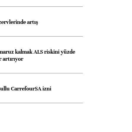
rvlerinde artış
 maruz kalmak ALS riskini yüzde
 artırıyor
şullu CarrefourSA izni