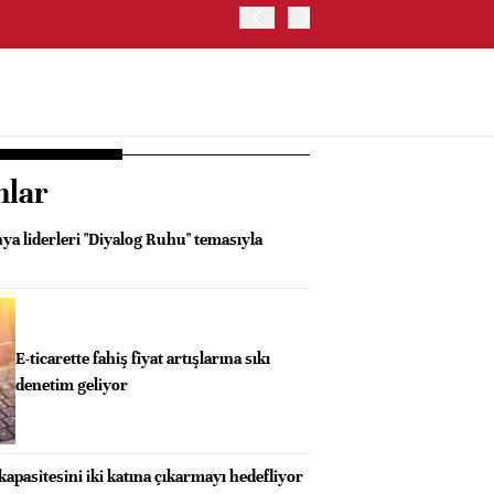
İRAN VE UMMAN, HÜRMÜZ 
OLUŞTURMAYI PLANLIYOR
nlar
a liderleri "Diyalog Ruhu" temasıyla
E-ticarette fahiş fiyat artışlarına sıkı
denetim geliyor
apasitesini iki katına çıkarmayı hedefliyor