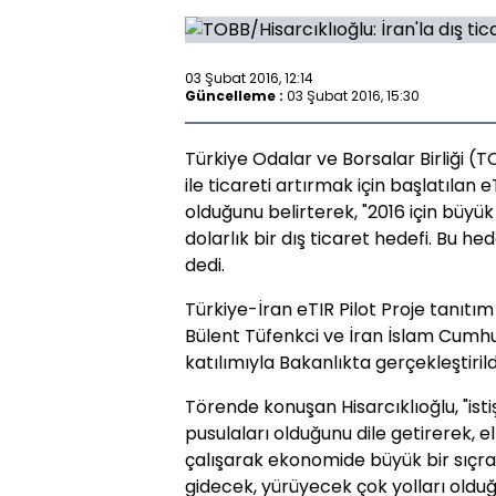
03 Şubat 2016, 12:14
Güncelleme :
03 Şubat 2016, 15:30
Türkiye Odalar ve Borsalar Birliği (T
ile ticareti artırmak için başlatılan 
olduğunu belirterek, "2016 için büyük
dolarlık bir dış ticaret hedefi. Bu he
dedi.
Türkiye-İran eTIR Pilot Proje tanıtı
Bülent Tüfenkci ve İran İslam Cumhuri
katılımıyla Bakanlıkta gerçekleştirild
Törende konuşan Hisarcıklıoğlu, "is
pusulaları olduğunu dile getirerek, e
çalışarak ekonomide büyük bir sıçra
gidecek, yürüyecek çok yolları olduğ