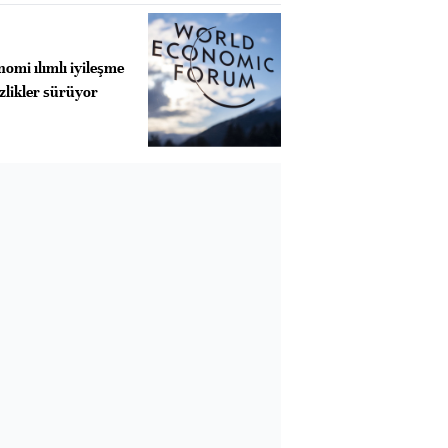
omi ılımlı iyileşme
izlikler sürüyor