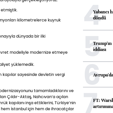
4
 etmiştik.
Yabancı h
döndü
myonları kilometrelerce kuyruk
5
nayıyla dünyada bir ilki
Trump'ın 
iddiası
devret modeliyle modernize etmeye
6
liyet yüklemedik.
n kapılar sayesinde devletin vergi
Avrupa'da
7
 modernizasyonunu tamamladıklarını ve
çılan Çıldır-Aktaş, Nahcıvan’a açılan
FT: Warsh
ük kapılanı inşa ettiklerini, Türkiye’nin
artırımın
em İstanbul için hem de ihracatçılar