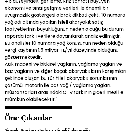
4,6 düzeyindeki gerileme, kriz sonrası büyüyen
ekonomi ve sınai gelişme verileri ile önemli bir
uyuşmazlık göstergesi olarak dikkati çekti. 10 numara
yağ adı altında yapılan hileli akaryakıt satış
faaliyetlerinin büyüklüğünün neden olduğu bu durum
raporda farklı verilere dayanılarak analiz edilmiştir.
Bu analizler 10 numara yağ konusunun neden olduğu
vergi kaybının 1,5 milyar TL/yıl düzeyinde olduğunu
göstermektedir.
Atık madeni ve bitkisel yağların, yağlama yağları ve
baz yağların ve diğer kaçak akaryakıtların karışımları
şeklinde oluşan bu tür hileli akaryakıt sorunlarının
çözümü; motorin ile baz yağ / yağlama yağları,
müstahzarları arasındaki ÖTV farkının giderilmesi ile
mümkün olabilecektir.''
Öne Çıkanlar
Şimşek: Konkordatoda suistimali önleyeceğiz