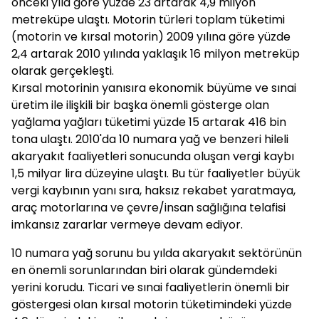
önceki yıla göre yüzde 23 artarak 4,9 milyon
metreküpe ulaştı. Motorin türleri toplam tüketimi
(motorin ve kırsal motorin) 2009 yılına göre yüzde
2,4 artarak 2010 yılında yaklaşık 16 milyon metreküp
olarak gerçekleşti.
Kırsal motorinin yanısıra ekonomik büyüme ve sınai
üretim ile ilişkili bir başka önemli gösterge olan
yağlama yağları tüketimi yüzde 15 artarak 416 bin
tona ulaştı. 2010'da 10 numara yağ ve benzeri hileli
akaryakıt faaliyetleri sonucunda oluşan vergi kaybı
1,5 milyar lira düzeyine ulaştı. Bu tür faaliyetler büyük
vergi kaybının yanı sıra, haksız rekabet yaratmaya,
araç motorlarına ve çevre/insan sağlığına telafisi
imkansız zararlar vermeye devam ediyor.
10 numara yağ sorunu bu yılda akaryakıt sektörünün
en önemli sorunlarından biri olarak gündemdeki
yerini korudu. Ticari ve sınai faaliyetlerin önemli bir
göstergesi olan kırsal motorin tüketimindeki yüzde