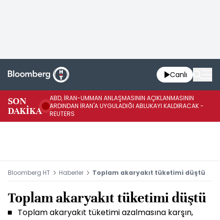
Canlı
ABD, İRAN-UMMAN ANLAŞMASININ AÇIKLANMASININ
AB
SON
ARDINDAN İRAN'A UYGULADIĞI ABLUKAYI KALDIRACAK -
GE
DAKİKA
REUTERS
UY
Bloomberg HT
Haberler
Toplam akaryakıt tüketimi düştü
Toplam akaryakıt tüketimi düştü
Toplam akaryakıt tüketimi azalmasına karşın,