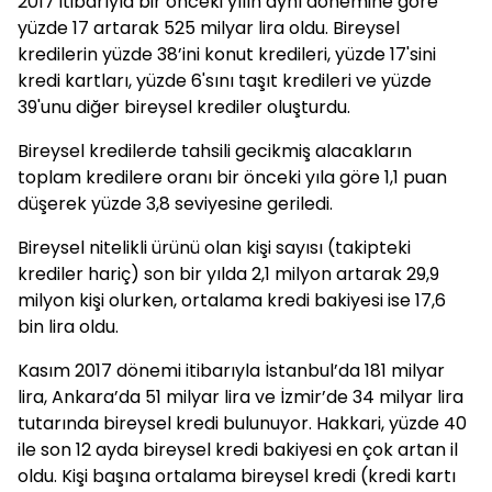
2017 itibarıyla bir önceki yılın aynı dönemine göre
yüzde 17 artarak 525 milyar lira oldu. Bireysel
kredilerin yüzde 38’ini konut kredileri, yüzde 17'sini
kredi kartları, yüzde 6'sını taşıt kredileri ve yüzde
39'unu diğer bireysel krediler oluşturdu.
Bireysel kredilerde tahsili gecikmiş alacakların
toplam kredilere oranı bir önceki yıla göre 1,1 puan
düşerek yüzde 3,8 seviyesine geriledi.
Bireysel nitelikli ürünü olan kişi sayısı (takipteki
krediler hariç) son bir yılda 2,1 milyon artarak 29,9
milyon kişi olurken, ortalama kredi bakiyesi ise 17,6
bin lira oldu.
Kasım 2017 dönemi itibarıyla İstanbul’da 181 milyar
lira, Ankara’da 51 milyar lira ve İzmir’de 34 milyar lira
tutarında bireysel kredi bulunuyor. Hakkari, yüzde 40
ile son 12 ayda bireysel kredi bakiyesi en çok artan il
oldu. Kişi başına ortalama bireysel kredi (kredi kartı