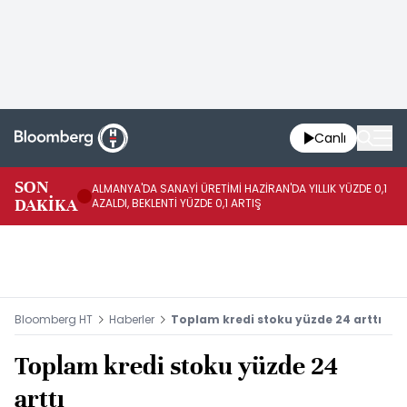
Canlı
SON
ALMANYA'DA SANAYİ ÜRETİMİ HAZİRAN'DA YILLIK YÜZDE 0,1
AL
DAKİKA
AZALDI, BEKLENTİ YÜZDE 0,1 ARTIŞ
AR
Bloomberg HT
Haberler
Toplam kredi stoku yüzde 24 arttı
Toplam kredi stoku yüzde 24
arttı