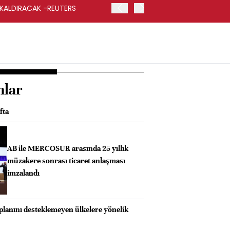
 KALDIRACAK -REUTERS
ABD DIŞİŞLERİ BAKANLIĞI
UYGULANACAK
nlar
fta
AB ile MERCOSUR arasında 25 yıllık
müzakere sonrası ticaret anlaşması
imzalandı
lanını desteklemeyen ülkelere yönelik