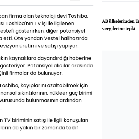
pan firma olan teknoloji devi Toshiba,
AB ülkelerinden 
 Toshiba'nın TV işi ile ilgilenen
vergilerine tepki
estel'i gösterirken, diğer potansiyel
dia etti. Öte yandan Vestel halihazırda
levizyon üretimi ve satışı yapıyor.
akın kaynaklara dayandırdığı haberine
i gösteriyor. Potansiyel alıcılar arasında
Çinli firmalar da bulunuyor.
oshiba, kayıplarını azaltabilmek için
finansal sıkıntılarının, nükleer güç birimi
şvurusunda bulunmasının ardından
.
V biriminin satışı ile ilgili konuşulan
ıların da yakın bir zamanda teklif