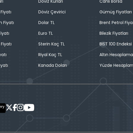
rı
Döviz Kurları
Canlı Borsa
Fiyatı
Döviz Çevirici
Gümüş Fiyatları
n Fiyatı
Dolar TL
Brent Petrol Fiya
iyatı
Euro TL
Bilezik Fiyatları
 Fiyatı
Sterin Kaç TL
BIST 100 Endeksi
yatı
Riyal Kaç TL
Altın Hesaplama
iyatı
Kanada Doları
Yüzde Hesapla