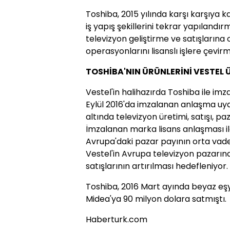
Toshiba, 2015 yılında karşı karşıya
iş yapış şekillerini tekrar yapılandı
televizyon geliştirme ve satışlarına 
operasyonlarını lisanslı işlere çevirmi
TOSHİBA'NIN ÜRÜNLERİNİ VESTEL 
Vestel'in halihazırda Toshiba ile imz
Eylül 2016'da imzalanan anlaşma uya
altında televizyon üretimi, satışı, 
İmzalanan marka lisans anlaşması il
Avrupa'daki pazar payının orta vade
Vestel'in Avrupa televizyon pazarı
satışlarının artırılması hedefleniyor.
Toshiba, 2016 Mart ayında beyaz eşya b
Midea'ya 90 milyon dolara satmıştı.
Haberturk.com