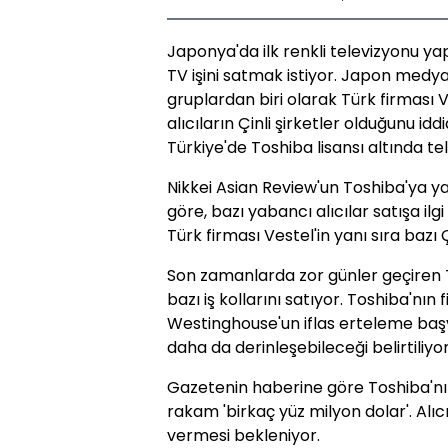
Japonya'da ilk renkli televizyonu ya
TV işini satmak istiyor. Japon medyası
gruplardan biri olarak Türk firması V
alıcıların Çinli şirketler olduğunu id
Türkiye'de Toshiba lisansı altında te
Nikkei Asian Review'un Toshiba'ya y
göre, bazı yabancı alıcılar satışa ilg
Türk firması Vestel'in yanı sıra bazı 
Son zamanlarda zor günler geçiren T
bazı iş kollarını satıyor. Toshiba'nın 
Westinghouse'un iflas erteleme ba
daha da derinleşebileceği belirtiliyor
Gazetenin haberine göre Toshiba'nın T
rakam 'birkaç yüz milyon dolar'. Alıc
vermesi bekleniyor.