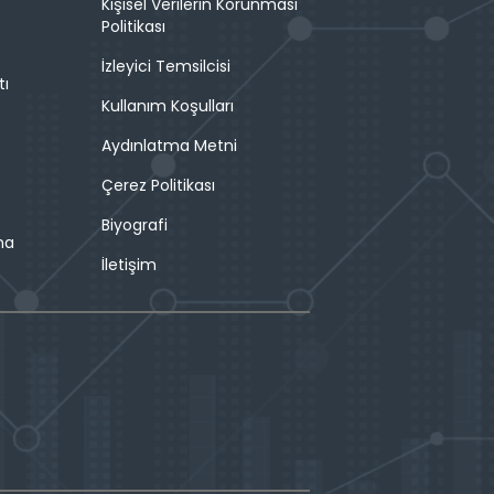
Kişisel Verilerin Korunması
Politikası
İzleyici Temsilcisi
tı
Kullanım Koşulları
Aydınlatma Metni
Çerez Politikası
Biyografi
ma
İletişim