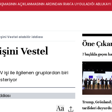
ŞMASININ AÇIKLANMASININ ARDINDAN İRAN'A UYGULADIĞI ABLUKAYI
ini Vestel alabilir iddiası
Öne Çıka
şini Vestel
7 başlıkla geçen ha
şi ile ilgilenen gruplardan biri
österiyor
Trump, Grönland p
tarifeleri duyurdu