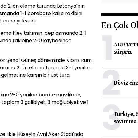
da 2. ön eleme turunda Letonya'nın
smanda 1-1 berabere kalıp rakibini
uruna yükseldi.
En Çok O
1
nemo Kiev takımını deplasmanda 2-1
sında rakibine 2-0 kaybedince
ABD tarım
sürpriz
tör Şenol Güneş döneminde Kıbrıs Rum
2
ımına 2. ön eleme turunda 3-1 yenilen
 gelmesine karşın bir üst tura
Döviz cins
bine 2-0 yenilen bordo-mavililerin,
3
 toplam 3 galibiyet, 3 mağlubiyet ve 1
Türkiye, 
savunma 
ellikle Hüseyin Avni Aker Stadı'nda