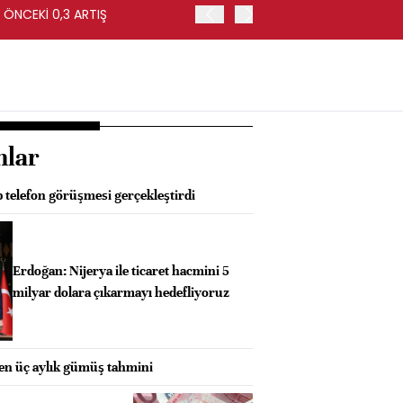
 ÖNCEKİ 0,3 ARTIŞ
ABD'DE İŞSİZLİK TEMMUZ'
nlar
 telefon görüşmesi gerçekleştirdi
Erdoğan: Nijerya ile ticaret hacmini 5
milyar dolara çıkarmayı hedefliyoruz
ken üç aylık gümüş tahmini