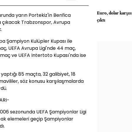
Euro, dolar karşısı
runda yarın Portekiz'in Benfica
çıktı
a çıkacak Trabzonspor, Avrupa
.
pa Şampiyon Kulüpler Kupası ile
maç, UEFA Avrupa Ligi'nde 44 maç,
 maç ve UEFA Intertoto Kupası'nda ise
yaptığı 85 maçta, 32 galibiyet, 18
-mavililer, söz konusu karşılaşmalarda
rdü.
ARI-
006 sezonunda UEFA Şampiyonlar Ligi
ncak elemeleri geçip Şampiyonlar
ı.