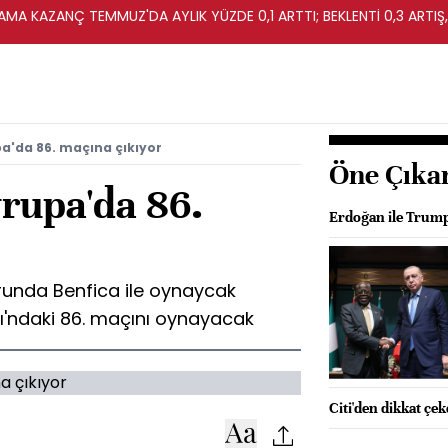
MA KAZANÇ TEMMUZ'DA AYLIK YÜZDE 0,1 ARTTI; BEKLENTİ 0,3 ARTIŞ,
a'da 86. maçına çıkıyor
Öne Çıka
rupa'da 86.
Erdoğan ile Trump
runda Benfica ile oynaycak
ı'ndaki 86. maçını oynayacak
Citi'den dikkat çe