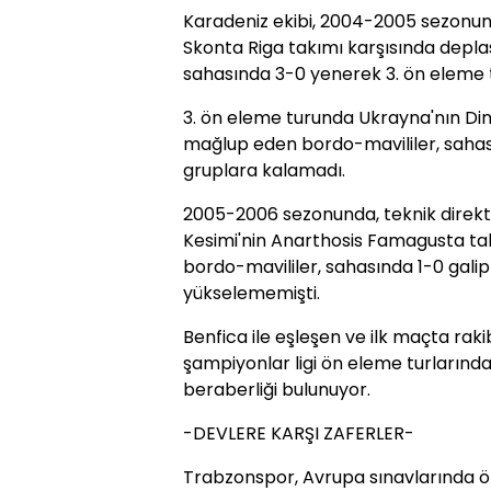
Karadeniz ekibi, 2004-2005 sezonun
Skonta Riga takımı karşısında depla
sahasında 3-0 yenerek 3. ön eleme t
3. ön eleme turunda Ukrayna'nın Di
mağlup eden bordo-mavililer, saha
gruplara kalamadı.
2005-2006 sezonunda, teknik direk
Kesimi'nin Anarthosis Famagusta tak
bordo-mavililer, sahasında 1-0 galip
yükselememişti.
Benfica ile eşleşen ve ilk maçta raki
şampiyonlar ligi ön eleme turlarında
beraberliği bulunuyor.
-DEVLERE KARŞI ZAFERLER-
Trabzonspor, Avrupa sınavlarında öz