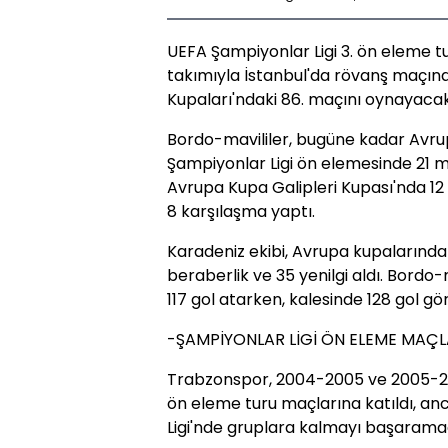
UEFA Şampiyonlar Ligi 3. ön eleme tu
takımıyla İstanbul'da rövanş maçın
Kupaları'ndaki 86. maçını oynayacak
Bordo-mavililer, bugüne kadar Avru
Şampiyonlar Ligi ön elemesinde 21 
Avrupa Kupa Galipleri Kupası'nda 12
8 karşılaşma yaptı.
Karadeniz ekibi, Avrupa kupalarında 
beraberlik ve 35 yenilgi aldı. Bordo
117 gol atarken, kalesinde 128 gol gö
-ŞAMPİYONLAR LİGİ ÖN ELEME MAÇL
Trabzonspor, 2004-2005 ve 2005-2
ön eleme turu maçlarına katıldı, a
Ligi'nde gruplara kalmayı başaramad