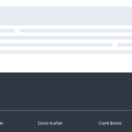
rı
Döviz Kurları
Canlı Borsa