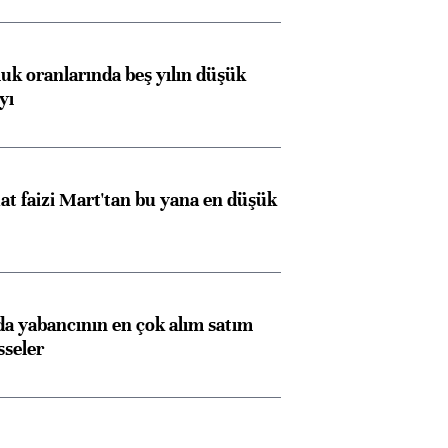
luk oranlarında beş yılın düşük
yı
t faizi Mart'tan bu yana en düşük
 yabancının en çok alım satım
sseler