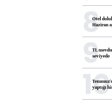
8
Otel dolu
Haziran a
9
TL mevdua
seviyede
10
Temmuz'da
yaptığı hi