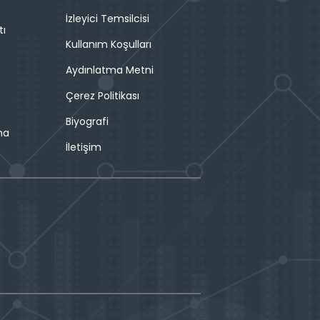
İzleyici Temsilcisi
tı
Kullanım Koşulları
Aydınlatma Metni
Çerez Politikası
Biyografi
ma
İletişim