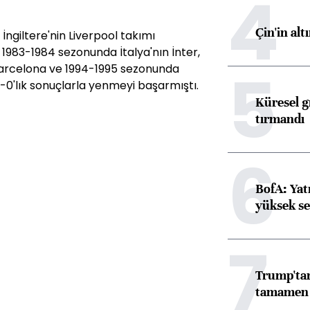
4
Çin'in alt
ngiltere'nin Liverpool takımı
ra 1983-1984 sezonunda İtalya'nın İnter,
5
Barcelona ve 1994-1995 sezonunda
1-0'lık sonuçlarla yenmeyi başarmıştı.
Küresel gı
tırmandı
6
BofA: Yatı
yüksek se
7
Trump'tan
tamamen o