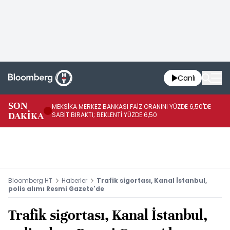
Canlı
SON
MEKSİKA MERKEZ BANKASI FAİZ ORANINI YÜZDE 6,50'DE
OY
DAKİKA
SABİT BIRAKTI; BEKLENTİ YÜZDE 6,50
AÇ
Bloomberg HT
Haberler
Trafik sigortası, Kanal İstanbul,
polis alımı Resmi Gazete'de
Trafik sigortası, Kanal İstanbul,