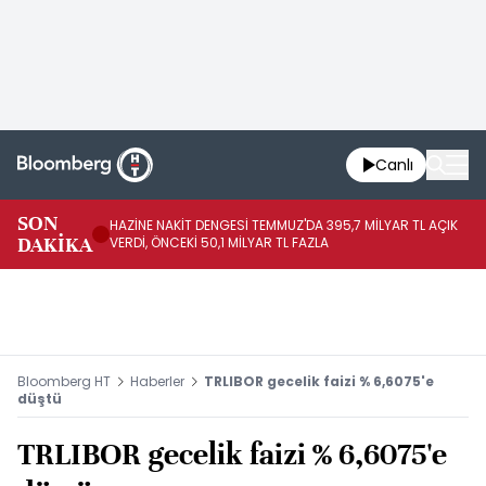
Canlı
FE
SON
HAZİNE NAKİT DENGESİ TEMMUZ'DA 395,7 MİLYAR TL AÇIK
SI
DAKİKA
VERDİ, ÖNCEKİ 50,1 MİLYAR TL FAZLA
Bİ
Bloomberg HT
Haberler
TRLIBOR gecelik faizi % 6,6075'e
düştü
TRLIBOR gecelik faizi % 6,6075'e