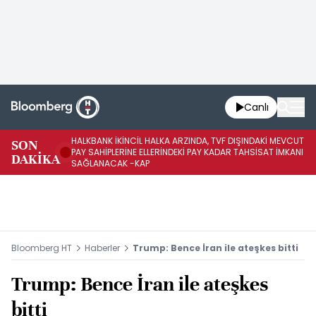
Canlı
HALKBANK İKİNCİL HALKA ARZINDA, TVF DIŞINDAKİ MEVCUT
HA
SON
PAY SAHİPLERİNE ELLERİNDEKİ PAY KADAR TAHSİSAT İMKANI
KO
DAKİKA
SAĞLANACAK -KAP
-K
Bloomberg HT
Haberler
Trump: Bence İran ile ateşkes bitti
Trump: Bence İran ile ateşkes
bitti