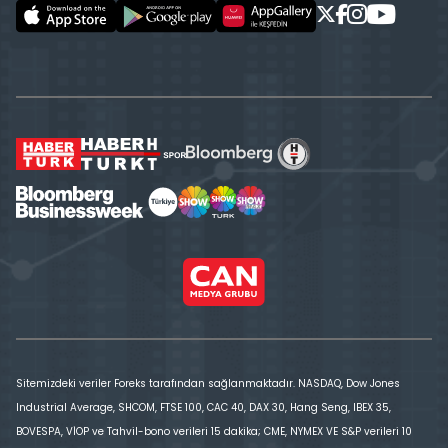
Sitemizdeki veriler Foreks tarafından sağlanmaktadır. NASDAQ, Dow Jones
Industrial Average, SHCOM, FTSE 100, CAC 40, DAX 30, Hang Seng, IBEX 35,
BOVESPA, VİOP ve Tahvil-bono verileri 15 dakika; CME, NYMEX VE S&P verileri 10