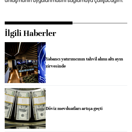
anlaşmanın uygulanmasını sağlamaya çalışacağım."
İlgili Haberler
Yabancı yatırımcının tahvil alımı altı ayın
zirvesinde
Döviz mevduatları artışa geçti