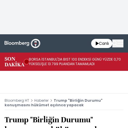
Canlı
SON
BORSA İSTANBUL'DA BIST 100 ENDEKSİ GÜNÜ YÜZDE 0,70
AB
DAKİKA
YÜKSELİŞLE 13.799 PUANDAN TAMAMLADI
AR
Bloomberg HT
Haberler
Trump "Birliğin Durumu"
konuşmasını hükümet açılınca yapacak
Trump "Birliğin Durumu"